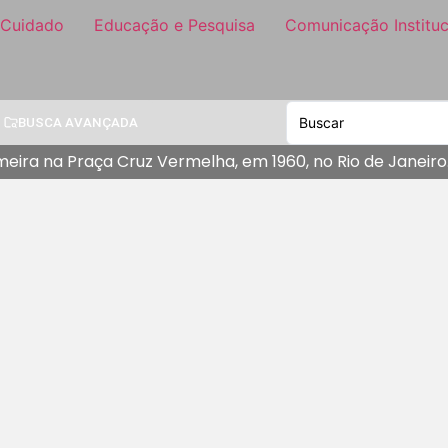
 Cuidado
Educação e Pesquisa
Comunicação Instituc
BUSCA AVANÇADA
 na Praça Cruz Vermelha, em 1960, no Rio de Janeiro. (