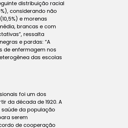
uinte distribuição racial
3%), considerando não
 (10,5%) e morenas
média, brancas e com
ativas”, ressalta
 negras e pardas: “A
ais de enfermagem nos
heterogênea das escolas
sionais foi um dos
rtir da década de 1920. A
de saúde da população
 para serem
acordo de cooperação