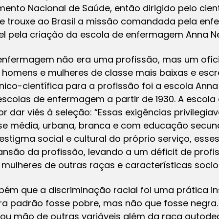
ento Nacional de Saúde, então dirigido pelo cien
ue trouxe ao Brasil a missão comandada pela enf
vel pela criação da escola de enfermagem Anna Ne
 enfermagem não era uma profissão, mas um ofíci
homens e mulheres de classe mais baixas e escrav
ico-científica para a profissão foi a escola Anna
colas de enfermagem a partir de 1930. A escola e
r dar viés à seleção: “Essas exigências privileg
e média, urbana, branca e com educação secund
estigma social e cultural do próprio serviço, esse
ansão da profissão, levando a um déficit de profi
 mulheres de outras raças e características socioc
m que a discriminação racial foi uma prática inst
ira padrão fosse pobre, mas não que fosse negra.
çou mão de outras variáveis além da raça autod