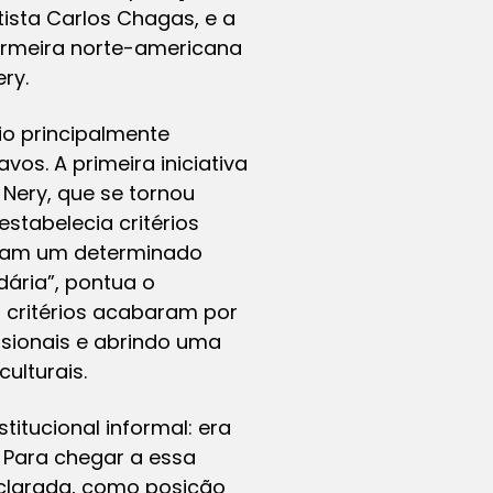
tista Carlos Chagas, e a
ermeira norte-americana
ry.
o principalmente
os. A primeira iniciativa
 Nery, que se tornou
stabelecia critérios
iavam um determinado
ária”, pontua o
s critérios acabaram por
ssionais e abrindo uma
ulturais.
itucional informal: era
 Para chegar a essa
eclarada, como posição