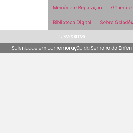
Memória e Reparação
Gênero e
Biblioteca Digital
Sobre Geledés
FAVORITOS
Solenidade em comemoração da Semana da Enfermeira