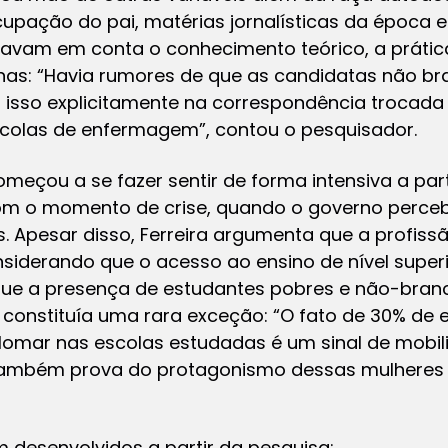
cupação do pai, matérias jornalísticas da época 
evavam em conta o conhecimento teórico, a práti
s: “Havia rumores de que as candidatas não bra
isso explicitamente na correspondência trocada
colas de enfermagem”, contou o pesquisador.
começou a se fazer sentir de forma intensiva a pa
com o momento de crise, quando o governo percebe
 Apesar disso, Ferreira argumenta que a profiss
onsiderando que o acesso ao ensino de nível supe
 que a presença de estudantes pobres e não-bran
constituía uma rara exceção: “O fato de 30% de
lomar nas escolas estudadas é um sinal de mobil
 também prova do protagonismo dessas mulheres
m desenvolvidos a partir da pesquisa: