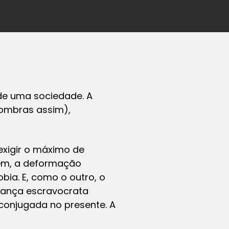
de uma sociedade. A
sombras assim),
a exigir o máximo de
rém, a deformação
ia. E, como o outro, o
erança escravocrata
conjugada no presente. A