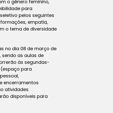
om o gênero feminino,
nibilidade para
seletivo pelos seguintes
informações, empatia,
om o tema de diversidade
as no dia 08 de março de
, sendo as aulas de
correrão às segundas-
s (espaço para
pessoal,
 de encerramentos
ão atividades
rão disponíveis para