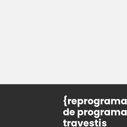
{reprograma}
de programaç
travestis