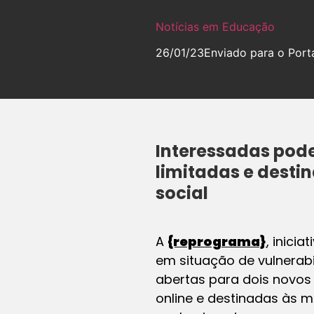
Notícias em Educação
26/01/23
Enviado para o Porta
Interessadas pode
limitadas e desti
social
A
{reprograma}
, inici
em situação de vulnerabil
abertas para dois novos
online e destinadas às 