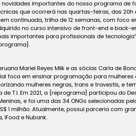
s novidades importantes do nosso programa de f
cnicas que ocorrerá nas quartas-feiras, das 20h 
m continuada, trilha de 12 semanas, com foco e
quirido no curso intensivo de front-end e back-
s importantes para profissionais de tecnologia”
eprograma}.
ruana Mariel Reyes Milk e as sócias Carla de Bona
ocial foca em ensinar programação para mulheres
riorizando mulheres negras, trans e travestis, e tem
 de T.I. Em 2021, a {reprograma} participou do D
Meninas, e foi uma das 34 ONGs selecionadas pel
US$ 1 milhão. Atualmente, possui parceria com g
a, iFood e Nubank.