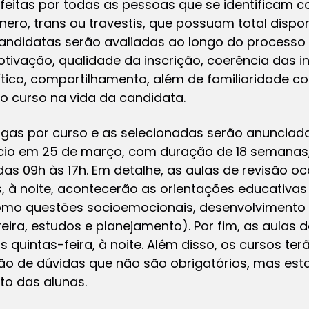
feitas por todas as pessoas que se identificam c
nero, trans ou travestis, que possuam total dispo
candidatas serão avaliadas ao longo do processo 
motivação, qualidade da inscrição, coerência das 
ítico, compartilhamento, além de familiaridade c
do curso na vida da candidata.
agas por curso e as selecionadas serão anunciad
nício em 25 de março, com duração de 18 semanas
as 09h às 17h. Em detalhe, as aulas de revisão o
as, à noite, acontecerão as orientações educativa
omo questões socioemocionais, desenvolvimento 
eira, estudos e planejamento). Por fim, as aulas
quintas-feira, à noite. Além disso, os cursos ter
o de dúvidas que não são obrigatórios, mas esta
to das alunas.