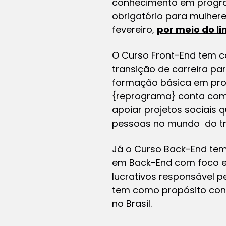
conhecimento em program
obrigatório para mulhere
fevereiro,
por meio do li
O Curso Front-End tem co
transição de carreira p
formação básica em prog
{reprograma} conta com o
apoiar projetos sociais 
pessoas no mundo do tra
Já o Curso Back-End tem
em Back-End com foco em
lucrativos responsável pe
tem como propósito cont
no Brasil.