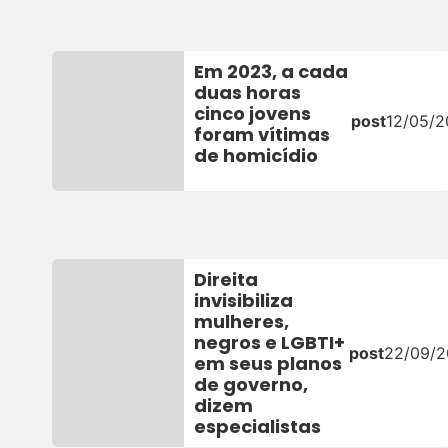
Em 2023, a cada
duas horas
cinco jovens
post
12/05/
foram vítimas
de homicídio
Direita
invisibiliza
mulheres,
negros e LGBTI+
post
22/09/
em seus planos
de governo,
dizem
especialistas