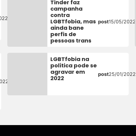
Tinder faz
campanha
contra
022
LGBTfobia, mas
post
15/05/2022
ainda bane
perfis de
pessoas trans
LGBTfobia na
política pode se
agravar em
post
25/01/2022
2022
2022