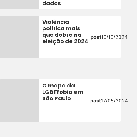
dados
Violência
política mais
que dobra na
post
10/10/2024
eleição de 2024
O mapa da
LGBTfobia em
São Paulo
post
17/05/2024
4