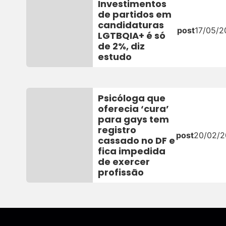
Investimentos
de partidos em
candidaturas
post
17/05/2
LGTBQIA+ é só
de 2%, diz
estudo
Psicóloga que
oferecia ‘cura’
para gays tem
registro
post
20/02/
cassado no DF e
fica impedida
de exercer
profissão