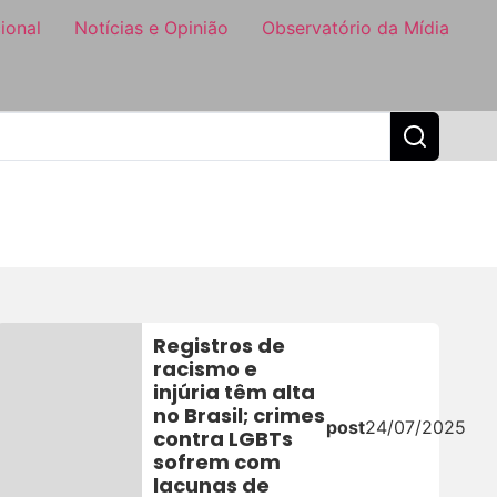
ional
Notícias e Opinião
Observatório da Mídia
Registros de
racismo e
injúria têm alta
no Brasil; crimes
post
24/07/2025
contra LGBTs
sofrem com
lacunas de