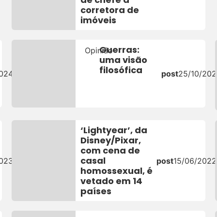
corretora de
imóveis
Guerras:
Opinião
uma visão
filosófica
2024
post
25/10/20
‘Lightyear’, da
Disney/Pixar,
com cena de
casal
2023
post
15/06/2022
homossexual, é
vetado em 14
países