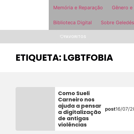
Memória e Reparação
Gênero e
Biblioteca Digital
Sobre Geledés
FAVORITOS
ETIQUETA: LGBTFOBIA
Como Sueli
Carneiro nos
ajuda a pensar
post
16/07/2
a digitalização
de antigas
violências