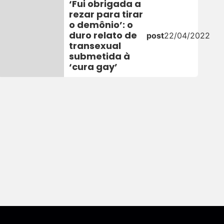
‘Fui obrigada a
rezar para tirar
o demônio’: o
duro relato de
post
22/04/2022
transexual
submetida à
‘cura gay’