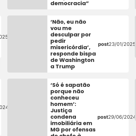
democracia”
‘Não, eu não
vou me
desculpar por
2025
pedir
post
23/01/2025
misericórdia’,
responde bispa
de Washington
a Trump
‘Só é sapatão
porque não
conheceu
homem’:
2024
Justiça
condena
post
29/06/202
imobiliária em
MG por ofensas
de chefe à