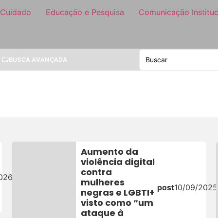
 Cuidado
Educação e Pesquisa
Comunicação Instituc
BUSCA AVANÇADA
Aumento da
violência digital
contra
026
mulheres
post
10/09/2025
negras e LGBTI+
visto como “um
ataque à