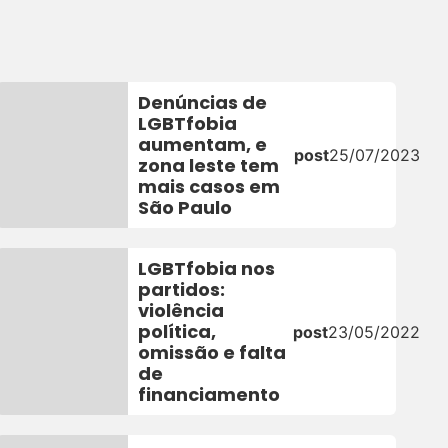
Denúncias de
LGBTfobia
aumentam, e
23
post
25/07/2023
zona leste tem
mais casos em
São Paulo
LGBTfobia nos
partidos:
violência
política,
post
23/05/2022
omissão e falta
de
financiamento