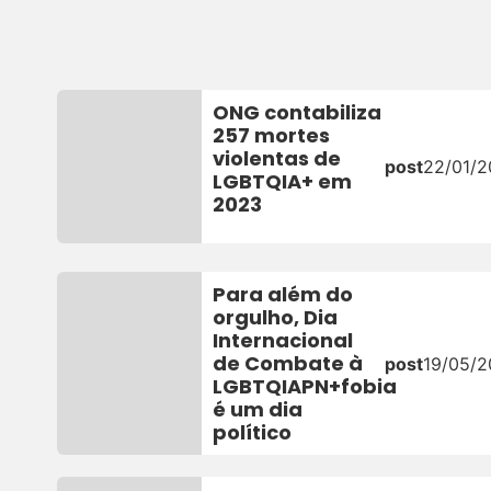
ONG contabiliza
257 mortes
violentas de
post
22/01/
LGBTQIA+ em
2023
Para além do
orgulho, Dia
Internacional
de Combate à
post
19/05/
LGBTQIAPN+fobia
é um dia
político