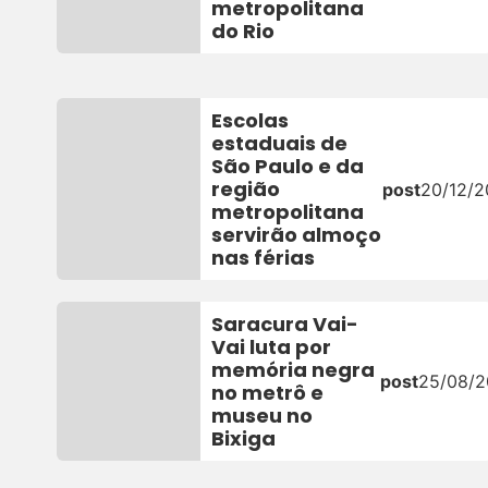
metropolitana
do Rio
Escolas
estaduais de
São Paulo e da
região
post
20/12/
metropolitana
servirão almoço
nas férias
Saracura Vai-
Vai luta por
memória negra
post
25/08/
no metrô e
museu no
Bixiga