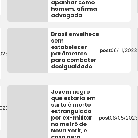
apanhar como
homem, afirma
advogada
Brasil envelhece
sem
estabelecer
post
06/11/2023
parâmetros
2023
para combater
desigualdade
Jovem negro
que estaria em
surto é morto
2023
estrangulado
por ex-militar
post
08/05/202
no metrô de
Nova York, e
caso gera