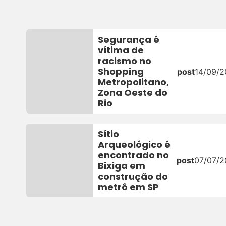
Segurança é
vítima de
racismo no
Shopping
post
14/09/
Metropolitano,
Zona Oeste do
Rio
Sítio
Arqueológico é
encontrado no
post
07/07/
Bixiga em
construção do
metrô em SP