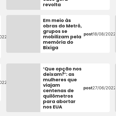
revolta
Em meio às
obras do Metrô,
grupos se
post
18/08/2022
mobilizam pela
2022
memória do
Bixiga
‘Que opção nos
deixam?’: as
mulheres que
2022
viajam
post
27/06/2022
centenas de
quilômetros
para abortar
nos EUA