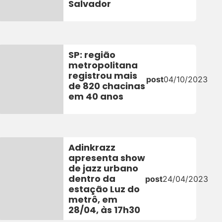
Salvador
SP: região
metropolitana
registrou mais
post
04/10/2023
de 820 chacinas
em 40 anos
Adinkrazz
apresenta show
de jazz urbano
dentro da
post
24/04/2023
estação Luz do
3
metrô, em
28/04, às 17h30