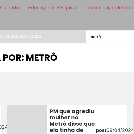
 Cuidado
Educação e Pesquisa
Comunicação Instituc
BUSCA AVANÇADA
 POR: METRÔ
PM que agrediu
mulher no
Metrô disse que
024
ela tinha de
post
09/04/202