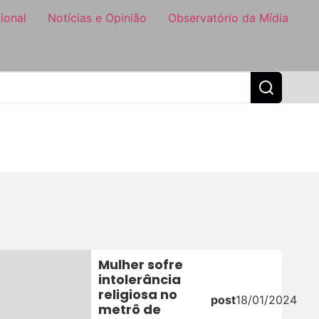
ional
Notícias e Opinião
Observatório da Mídia
Mulher sofre
intolerância
religiosa no
post
18/01/2024
metrô de
4