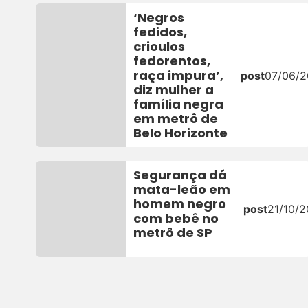
‘Negros
fedidos,
crioulos
fedorentos,
raça impura’,
post
07/06/
diz mulher a
família negra
em metrô de
Belo Horizonte
Segurança dá
mata-leão em
homem negro
post
21/10/2
com bebê no
metrô de SP