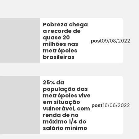
Pobreza chega
a recorde de
quase 20
post
09/08/2022
milhões nas
metrópoles
brasileiras
25% da
população das
metrópoles vive
em situação
post
16/06/2022
vulnerável, com
renda de no
máximo 1/4 do
salário mínimo