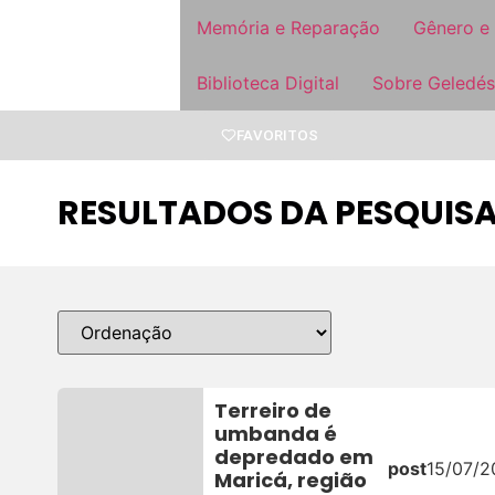
Memória e Reparação
Gênero e
Biblioteca Digital
Sobre Geledés
FAVORITOS
RESULTADOS DA PESQUISA
Terreiro de
umbanda é
depredado em
post
15/07/2
Maricá, região