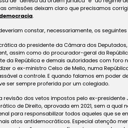
ssa de “defesa da ordem jurídica” e “do regime d
sas omissões deixam claro que precisamos corrig
democracia
.
everiam constar, necessariamente, os seguintes 
crática do presidente da Câmara dos Deputados,
nt, assim como do procurador-geral da Repúblic
nte da República e demais autoridades com foro 
izer o ex-ministro Celso de Mello, numa Repúbli
ssável a controle. E quando falamos em poder de
ve ser sempre proferida por um colegiado.
revisão dos vetos impostos pelo ex-presidente Ja
ático de Direito, aprovada em 2021, sem a qual 
nal para responsabilizar todos aqueles que se e
mais atos antidemocráticos. Especial atenção mer