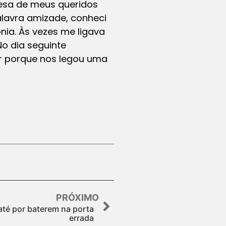
 mesa de meus queridos
alavra amizade, conheci
ia. Às vezes me ligava
 No dia seguinte
or porque nos legou uma
PRÓXIMO
té por baterem na porta
errada