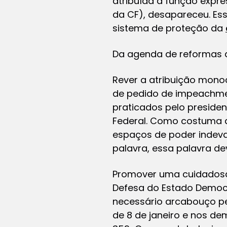
atribuída a função expre
da CF), desapareceu. Es
sistema de proteção da
Da agenda de reformas d
Rever a atribuição mono
de pedido de impeachme
praticados pelo preside
Federal. Como costuma d
espaços de poder indeva
palavra, essa palavra de
Promover uma cuidadosa 
Defesa do Estado Democr
necessário arcabouço pe
de 8 de janeiro e nos de