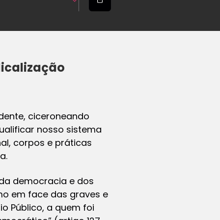
icalização
idente, ciceroneando
alificar nosso sistema
l, corpos e práticas
a.
 da democracia e dos
mo em face das graves e
o Público, a quem foi