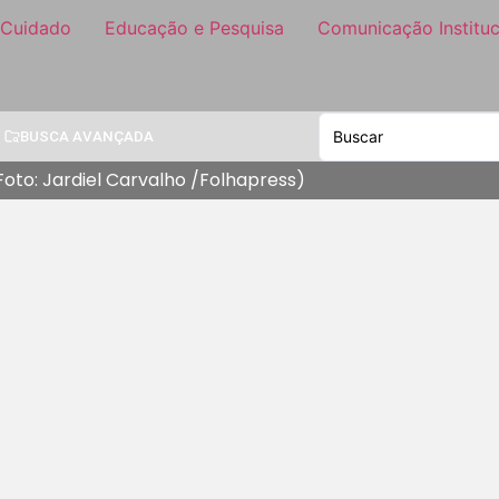
 Cuidado
Educação e Pesquisa
Comunicação Instituc
BUSCA AVANÇADA
(Foto: Jardiel Carvalho /Folhapress)