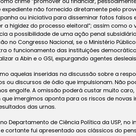
como crime “promover ou financiar, pessoalmente
 expediente não fornecido diretamente pelo prov
ha ou iniciativa para disseminar fatos falsos e
a higidez do processo eleitoral”; assim como o v
ia a possibilidade de uma ação penal subsidiária, 
ão no Congresso Nacional, se o Ministério Público
a o funcionamento das instituições democráticas
lizar a Abin e o GSI, expurgando agentes desleais
omo aquelas inseridas na discussão sobre a resp
os ou discursos de ódio que impulsionam. Não p
nos engolfe. A omissão poderá custar muito caro
m que imergimos aponta para os riscos de novas 
esultados das urnas.
 no Departamento de Ciência Política da USP, no in
ca e cortante fui apresentado aos clássicos do pe