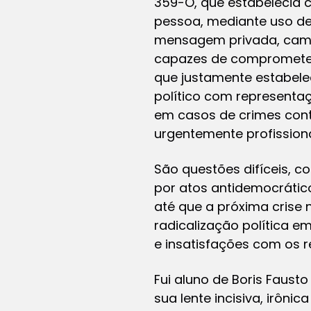
359-O, que estabelecia 
pessoa, mediante uso de
mensagem privada, campan
capazes de comprometer 
que justamente estabelec
político com representaç
em casos de crimes contr
urgentemente profissiona
São questões difíceis, c
por atos antidemocrátic
até que a próxima crise 
radicalização política e
e insatisfações com os r
Fui aluno de Boris Fausto
sua lente incisiva, irôni