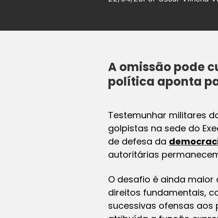
A omissão pode cu
política aponta p
Testemunhar militares d
golpistas na sede do Ex
de defesa da
democrac
autoritárias permanecem
O desafio é ainda maior
direitos fundamentais,
sucessivas ofensas aos p