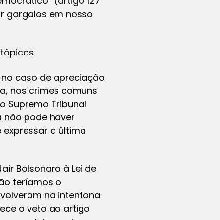
emocrático” (artigo 127
ir gargalos em nosso
tópicos.
 no caso de apreciação
a, nos crimes comuns
no Supremo Tribunal
ca não pode haver
 expressar a última
ir Bolsonaro à Lei de
não teríamos o
nvolveram na intentona
ece o veto ao artigo