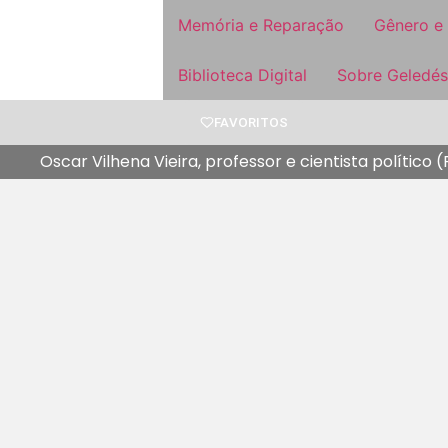
Memória e Reparação
Gênero e
Biblioteca Digital
Sobre Geledés
FAVORITOS
Oscar Vilhena Vieira, professor e cientista político 