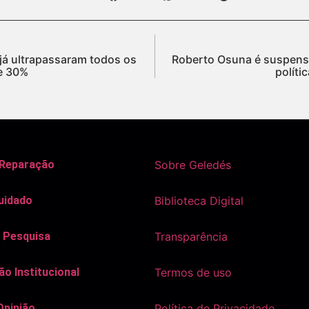
 já ultrapassaram todos os
Roberto Osuna é suspenso
e 30%
políti
 Reparação
Sobre Geledés
uidado
Biblioteca Digital
 Pesquisa
Transparência
o Institucional
Termos de uso
Opinião
Política de Privacidade