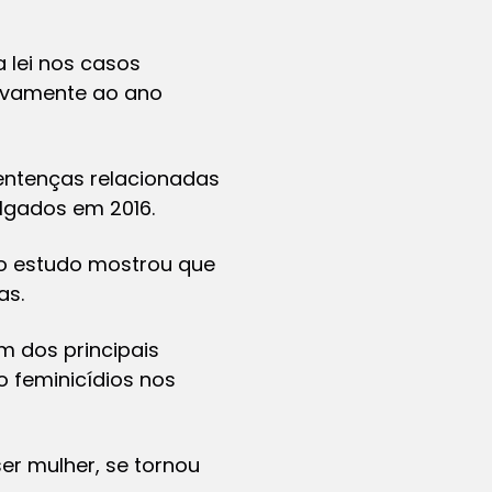
a lei nos casos
tivamente ao ano
sentenças relacionadas
ulgados em 2016.
 o estudo mostrou que
as.
m dos principais
o feminicídios nos
er mulher, se tornou