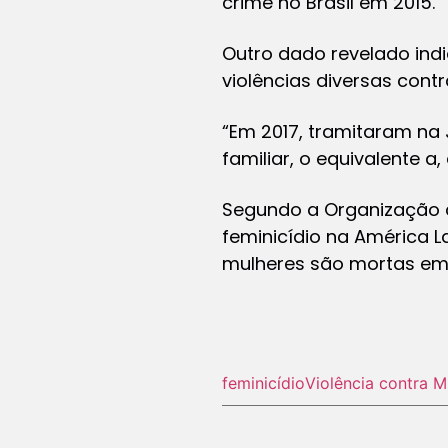
crime no Brasil em 2015.
Outro dado revelado in
violências diversas contr
“Em 2017, tramitaram na 
familiar, o equivalente a
Segundo a Organização d
feminicídio na América 
mulheres são mortas em 
feminicídio
Violência contra M