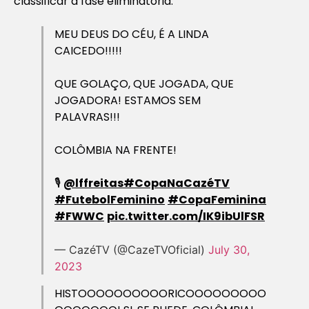
classificar à fase eliminatória.
MEU DEUS DO CÉU, É A LINDA
CAICEDO!!!!!
QUE GOLAÇO, QUE JOGADA, QUE
JOGADORA! ESTAMOS SEM
PALAVRAS!!!
COLÔMBIA NA FRENTE!
🎙️
@lffreitas
#CopaNaCazéTV
#FutebolFeminino
#CopaFeminina
#FWWC
pic.twitter.com/IK9ibUlFSR
— CazéTV (@CazeTVOficial)
July 30,
2023
HISTOOOOOOOOOORICOOOOOOOOO