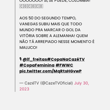
OOOOOOO! SI, SE PUEDE, COLÔMBIA!
🇨🇴🇨🇴🇨🇴
AOS 50 DO SEGUNDO TEMPO,
VANEGAS SUBIU MAIS QUE TODO
MUNDO PRA MARCAR O GOL DA
VITÓRIA SOBRE A ALEMANHA! QUEM
NÃO TÁ ARREPIADO NESSE MOMENTO É
MALUCO!
🎙️
@lf_freitas
#CopaNaCazéTV
#CopaFeminina
#FWWC
pic.twitter.com/MqRtsHGvwP
— CazéTV (@CazeTVOficial)
July 30,
2023