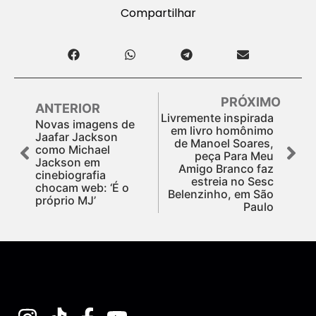
Compartilhar
PRÓXIMO
ANTERIOR
Livremente inspirada
Novas imagens de
em livro homônimo
Jaafar Jackson
de Manoel Soares,
como Michael
peça Para Meu
Jackson em
Amigo Branco faz
cinebiografia
estreia no Sesc
chocam web: ‘É o
Belenzinho, em São
próprio MJ’
Paulo