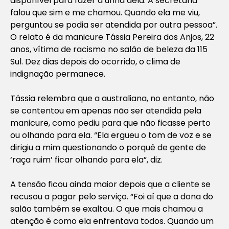
disponível para fazer a unha dela. A secretária
falou que sim e me chamou. Quando ela me viu,
perguntou se podia ser atendida por outra pessoa”.
O relato é da manicure Tássia Pereira dos Anjos, 22
anos, vítima de racismo no salão de beleza da 115
Sul. Dez dias depois do ocorrido, o clima de
indignação permanece.
Tássia relembra que a australiana, no entanto, não
se contentou em apenas não ser atendida pela
manicure, como pediu para que não ficasse perto
ou olhando para ela. “Ela ergueu o tom de voz e se
dirigiu a mim questionando o porquê de gente de
‘raça ruim’ ficar olhando para ela”, diz.
A tensão ficou ainda maior depois que a cliente se
recusou a pagar pelo serviço. “Foi aí que a dona do
salão também se exaltou. O que mais chamou a
atenção é como ela enfrentava todos. Quando um