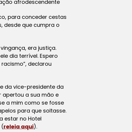
ulação afrodescendente
lico, para conceder cestas
os, desde que cumpra o
ingança, era justiça.
e dia terrível. Espero
 racismo”, declarou
ite da vice-presidente da
r apertou a sua mão e
u-se a mim como se fosse
pelos para que soltasse.
 estar no Hotel
 (
releia aqui
).