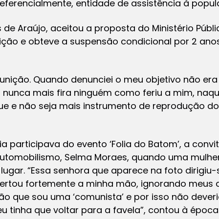
preferencialmente, entidade de assistência à pop
s de Araújo, aceitou a proposta do Ministério Púb
uição e obteve a suspensão condicional por 2 an
punição. Quando denunciei o meu objetivo não era v
nunca mais fira ninguém como feriu a mim, naquel
uque e não seja mais instrumento de reprodução do
via participava do evento ‘Folia do Batom’, a conv
Automobilismo, Selma Moraes, quando uma mulhe
u lugar. “Essa senhora que aparece na foto dirigi
ertou fortemente a minha mão, ignorando meus a
o que sou uma ‘comunista’ e por isso não deveria
u tinha que voltar para a favela”, contou à época