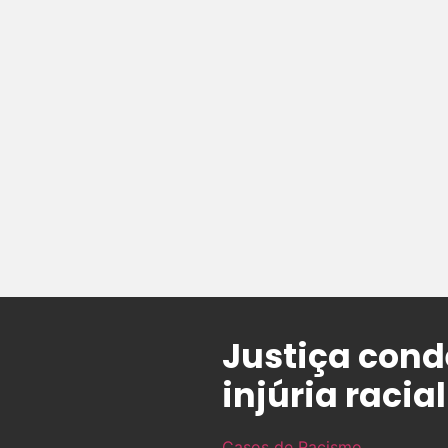
Justiça con
injúria racia
Casos de Racismo