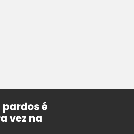
 pardos é
ra vez na