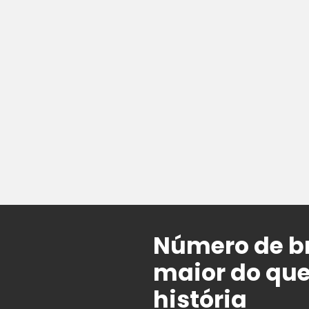
Número de br
maior do que
história