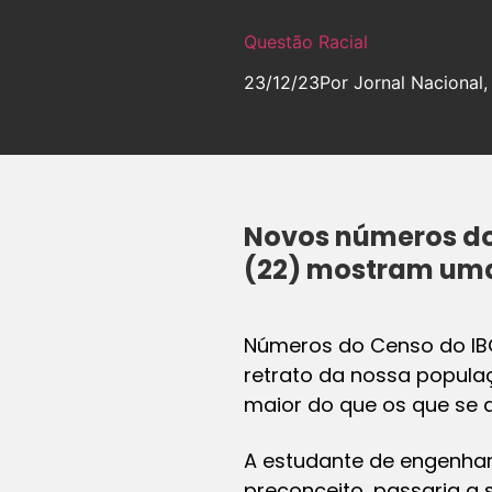
Questão Racial
23/12/23
Por Jornal Nacional,
Novos números do 
(22) mostram uma 
Números do Censo do IBG
retrato da nossa populaç
maior do que os que se 
A estudante de engenhar
preconceito, passaria a 