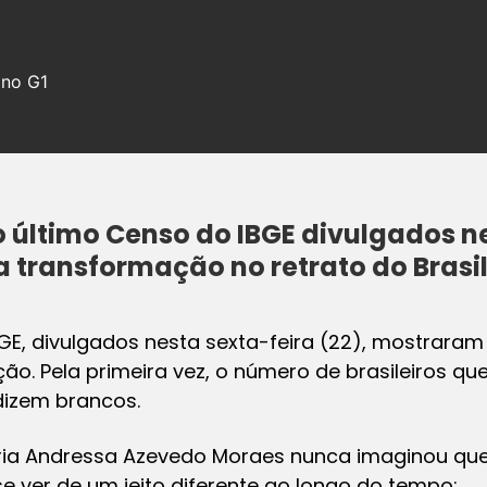
 no G1
último Censo do IBGE divulgados ne
transformação no retrato do Brasil
E, divulgados nesta sexta-feira (22), mostrara
ão. Pela primeira vez, o número de brasileiros q
dizem brancos.
ia Andressa Azevedo Moraes nunca imaginou que,
se ver de um jeito diferente ao longo do tempo: