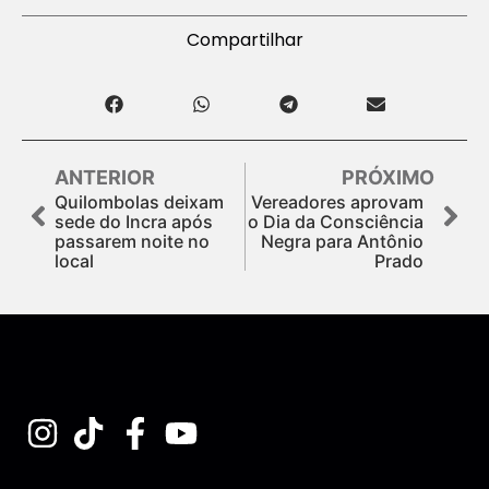
Compartilhar
ANTERIOR
PRÓXIMO
Quilombolas deixam
Vereadores aprovam
sede do Incra após
o Dia da Consciência
passarem noite no
Negra para Antônio
local
Prado