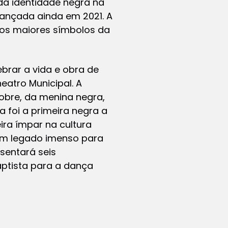
da identidade negra na
lançada ainda em 2021. A
dos maiores símbolos da
brar a vida e obra de
heatro Municipal. A
obre, da menina negra,
a foi a primeira negra a
ira ímpar na cultura
 um legado imenso para
esentará seis
aptista para a dança