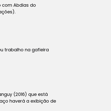
ro com Abdias do
ações).
u trabalho na gafieira
tanguy (2016) que está
paço haverá a exibição de