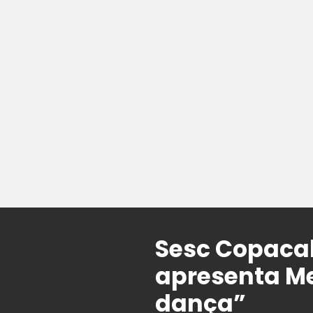
Sesc Copacab
apresenta Me
dança”