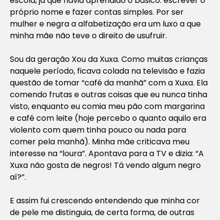
escola, já que havia aprendido o básico: escrever o
próprio nome e fazer contas simples. Por ser
mulher e negra a alfabetização era um luxo a que
minha mãe não teve o direito de usufruir.
Sou da geração Xou da Xuxa. Como muitas crianças
naquele período, ficava colada na televisão e fazia
questão de tomar “café da manhã” com a Xuxa. Ela
comendo frutas e outras coisas que eu nunca tinha
visto, enquanto eu comia meu pão com margarina
e café com leite (hoje percebo o quanto aquilo era
violento com quem tinha pouco ou nada para
comer pela manhã). Minha mãe criticava meu
interesse na “loura”. Apontava para a TV e dizia: “A
Xuxa não gosta de negros! Tá vendo algum negro
aí?”.
E assim fui crescendo entendendo que minha cor
de pele me distinguia, de certa forma, de outras