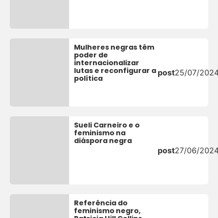
Mulheres negras têm
poder de
internacionalizar
lutas e reconfigurar a
post
25/07/202
política
Sueli Carneiro e o
feminismo na
diáspora negra
post
27/06/202
Referência do
feminismo negro,