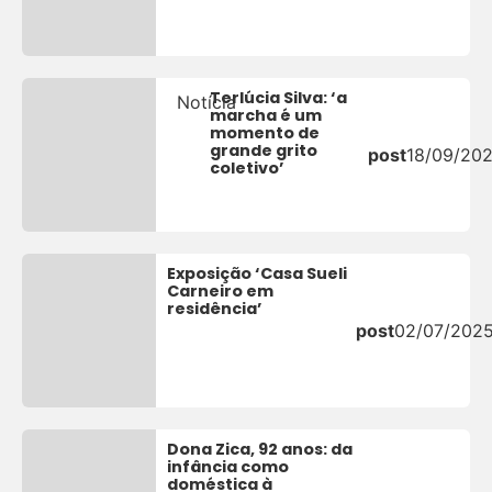
Terlúcia Silva: ‘a
Notícia
marcha é um
momento de
grande grito
post
18/09/20
coletivo’
Exposição ‘Casa Sueli
Carneiro em
residência’
post
02/07/202
Dona Zica, 92 anos: da
infância como
doméstica à