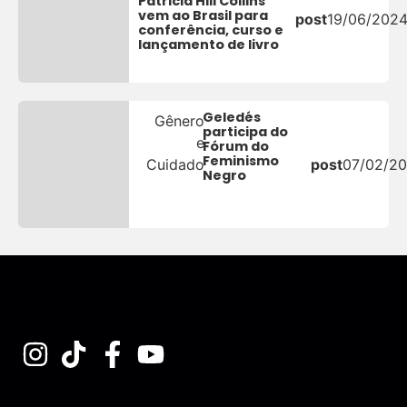
Patricia Hill Collins
vem ao Brasil para
post
19/06/202
conferência, curso e
lançamento de livro
Geledés
Gênero
participa do
e
Fórum do
Feminismo
Cuidado
post
07/02/2
Negro