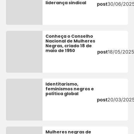
liderança sindical
post
30/06/202
Conheça o Conselho
Nacional de Mulheres
Negras, criado 18 de
maio de 1950
post
18/05/202
Identitarismo,
feminismos negros e
política global
post
20/03/202
Mulheres negras de