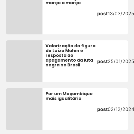
março a março
post
13/03/202
Valorização da figura
de Luíza Mahin é
resposta ao
apagamento da luta
post
25/01/202
negra no Brasil
Por um Moçambique
mais igualitário
post
02/12/202