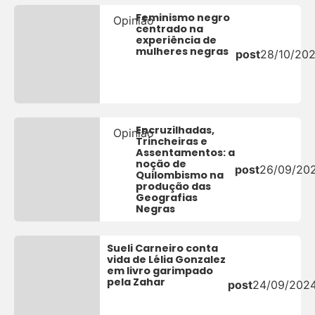
Feminismo negro
Opinião
centrado na
experiência de
mulheres negras
post
28/10/20
Encruzilhadas,
Opinião
Trincheiras e
Assentamentos: a
noção de
post
26/09/20
Quilombismo na
produção das
Geografias
Negras
Sueli Carneiro conta
vida de Lélia Gonzalez
em livro garimpado
pela Zahar
post
24/09/202