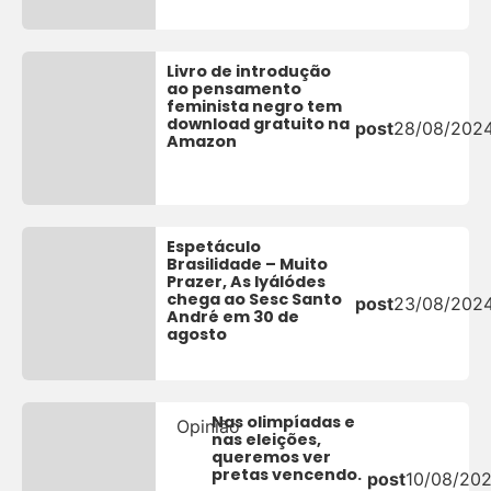
Livro de introdução
ao pensamento
feminista negro tem
download gratuito na
post
28/08/202
Amazon
Espetáculo
Brasilidade – Muito
Prazer, As Iyálódes
chega ao Sesc Santo
post
23/08/202
André em 30 de
agosto
Nas olimpíadas e
Opinião
nas eleições,
queremos ver
pretas vencendo.
post
10/08/20