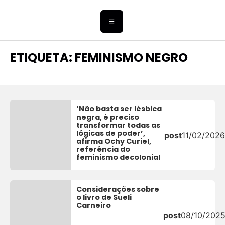
ETIQUETA: FEMINISMO NEGRO
‘Não basta ser lésbica
negra, é preciso
transformar todas as
lógicas de poder’,
post
11/02/2026
afirma Ochy Curiel,
referência do
feminismo decolonial
Considerações sobre
o livro de Sueli
Carneiro
post
08/10/202