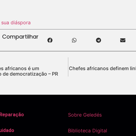
e sua diáspora
Compartilhar
es africanos é um
Chefes africanos definem li
o de democratização – PR
 Reparação
Sobre Geledés
uidado
Biblioteca Digital