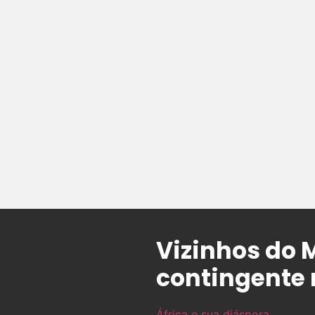
Vizinhos do 
contingente 
África e sua diáspora