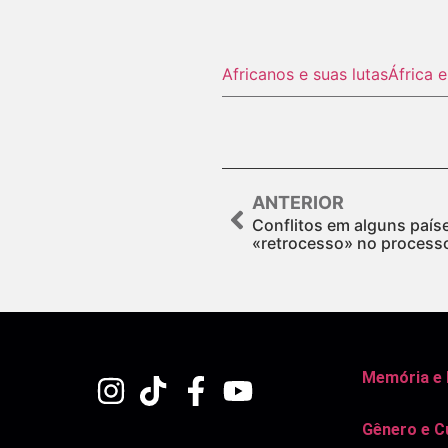
Africanos e suas lutas
África 
ANTERIOR
Conflitos em alguns país
«retrocesso» no process
Memória e
Gênero e C