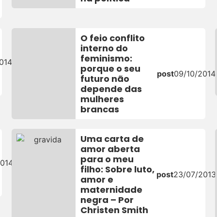
O feio conflito
interno do
feminismo:
014
porque o seu
post
09/10/2014
futuro não
depende das
mulheres
brancas
Uma carta de
amor aberta
para o meu
2014
filho: Sobre luto,
post
23/07/2013
amor e
maternidade
negra – Por
Christen Smith