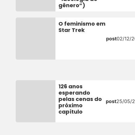
gênero”)
O feminismo em
Star Trek
post
02/12/2
126 anos
esperando
pelas cenas do
post
25/05/
próximo
capítulo