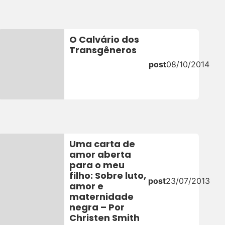
O Calvário dos
Transgêneros
post
08/10/2014
Uma carta de
amor aberta
para o meu
filho: Sobre luto,
post
23/07/2013
amor e
maternidade
negra – Por
Christen Smith