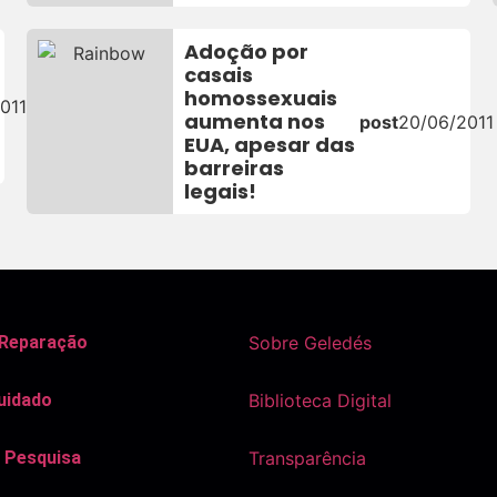
Adoção por
casais
homossexuais
011
aumenta nos
post
20/06/2011
EUA, apesar das
barreiras
legais!
 Reparação
Sobre Geledés
uidado
Biblioteca Digital
 Pesquisa
Transparência