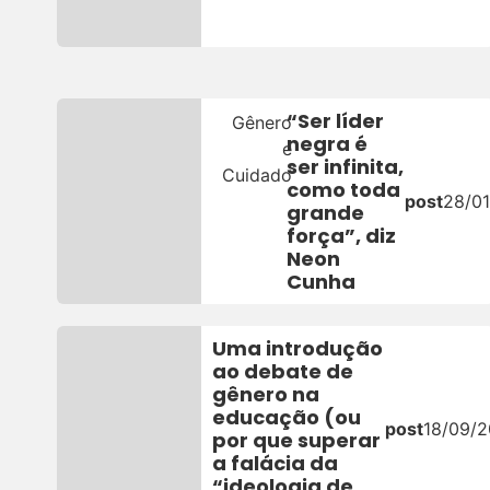
“Ser líder
Gênero
negra é
e
ser infinita,
Cuidado
como toda
post
28/01
grande
força”, diz
Neon
Cunha
Uma introdução
ao debate de
gênero na
educação (ou
post
18/09/2
por que superar
a falácia da
“ideologia de