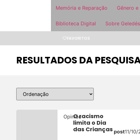
Memória e Reparação
Gênero e
Biblioteca Digital
Sobre Geledés
FAVORITOS
RESULTADOS DA PESQUISA
O racismo
Opinião
limita o Dia
das Crianças
post
11/10