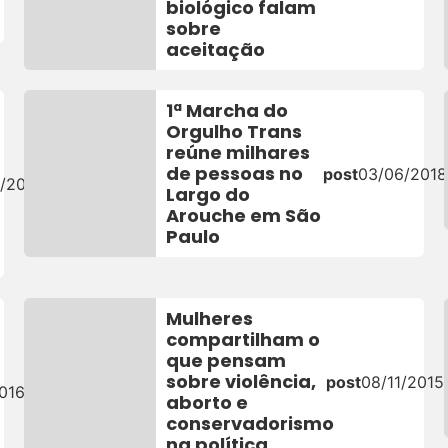
biológico falam
sobre
aceitação
1ª Marcha do
Orgulho Trans
reúne milhares
de pessoas no
post
03/06/2018
/2019
Largo do
Arouche em São
Paulo
Mulheres
compartilham o
que pensam
sobre violência,
post
08/11/2015
016
aborto e
conservadorismo
na política