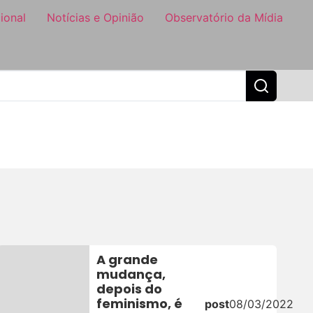
ional
Notícias e Opinião
Observatório da Mídia
A grande
mudança,
depois do
feminismo, é
post
08/03/2022