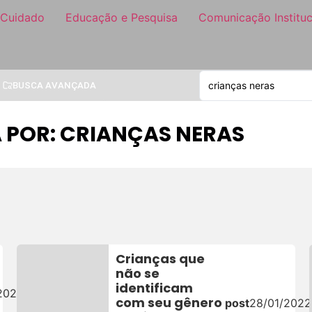
 Cuidado
Educação e Pesquisa
Comunicação Instituc
BUSCA AVANÇADA
 POR: CRIANÇAS NERAS
Crianças que
não se
identificam
/2023
com seu gênero
post
28/01/2022