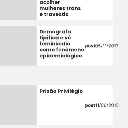
acolher
mulheres trans
e travestis
Demógrafa
tipifica e vê
feminicídio
post
05/11/2017
como fenômeno
epidemiológico
Prisão Privilégio
post
11/06/2015