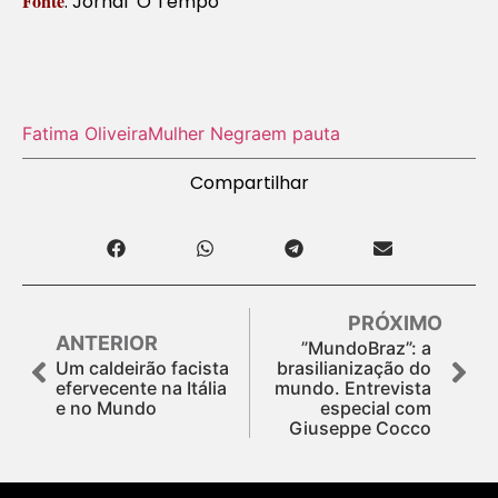
Fonte
: Jornal O Tempo
Fatima Oliveira
Mulher Negra
em pauta
Compartilhar
PRÓXIMO
ANTERIOR
”MundoBraz”: a
Um caldeirão facista
brasilianização do
efervecente na Itália
mundo. Entrevista
e no Mundo
especial com
Giuseppe Cocco