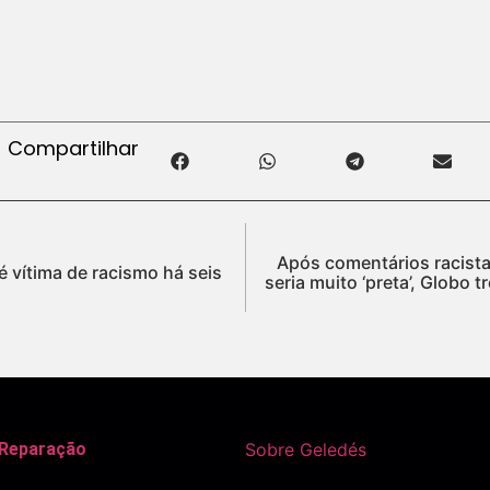
Compartilhar
Após comentários racista
é vítima de racismo há seis
seria muito ‘preta’, Globo 
 Reparação
Sobre Geledés