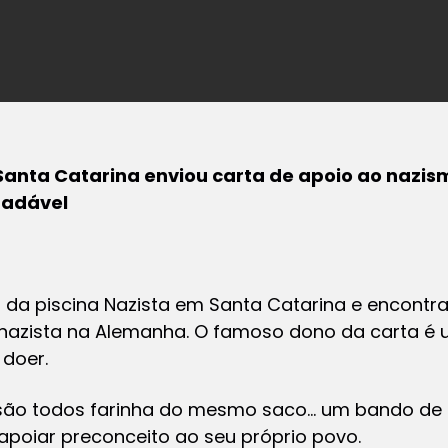
e Santa Catarina enviou carta de apoio ao nazi
radável
so da piscina Nazista em Santa Catarina e encont
nazista na Alemanha. O famoso dono da carta é um
 doer.
 são todos farinha do mesmo saco… um bando de 
 apoiar preconceito ao seu próprio povo.