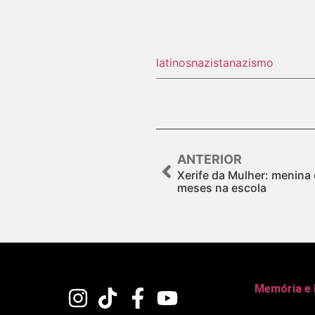
latinos
nazista
nazismo
ANTERIOR
Xerife da Mulher: menina 
meses na escola
Memória e