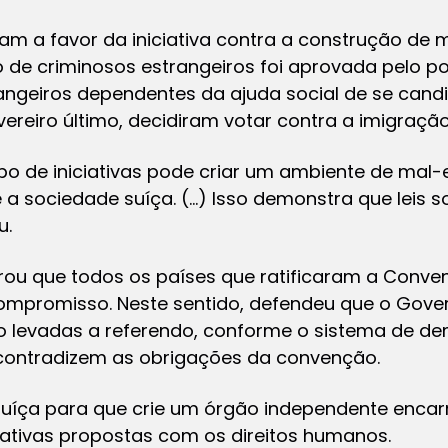
am a favor da iniciativa contra a construção de m
ão de criminosos estrangeiros foi aprovada pelo po
rangeiros dependentes da ajuda social de se can
evereiro último, decidiram votar contra a imigraç
po de iniciativas pode criar um ambiente de mal-e
a sociedade suíça. (…) Isso demonstra que leis 
u.
brou que todos os países que ratificaram a Conv
compromisso. Neste sentido, defendeu que o Gover
ão levadas a referendo, conforme o sistema de de
 contradizem as obrigações da convenção.
Suíça para que crie um órgão independente enca
iativas propostas com os direitos humanos.