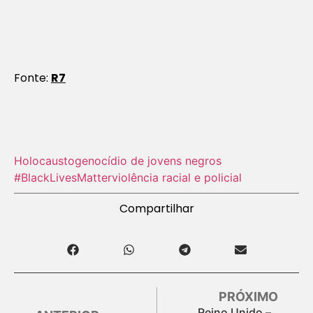
Fonte:
R7
Holocausto‬
genocídio de jovens negros
#BlackLivesMatter
violência racial e policial
Compartilhar
PRÓXIMO
Reino Unido –