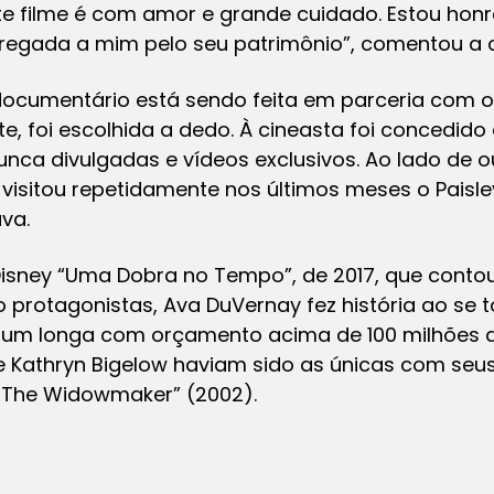
te filme é com amor e grande cuidado. Estou honr
regada a mim pelo seu patrimônio”, comentou a 
documentário está sendo feita em parceria com o
te, foi escolhida a dedo. À cineasta foi concedid
nca divulgadas e vídeos exclusivos. Ao lado de
visitou repetidamente nos últimos meses o Paisle
va.
 Disney “Uma Dobra no Tempo”, de 2017, que cont
rotagonistas, Ava DuVernay fez história ao se to
ir um longa com orçamento acima de 100 milhões d
e Kathryn Bigelow haviam sido as únicas com seu
9: The Widowmaker” (2002).