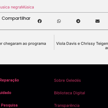
usica negra
Música
Compartilhar
iker chegaram ao programa
Viola Davis e Chrissy Teige
a
 Reparação
Sobre Geledés
uidado
Biblioteca Digital
 Pesquisa
Transparência