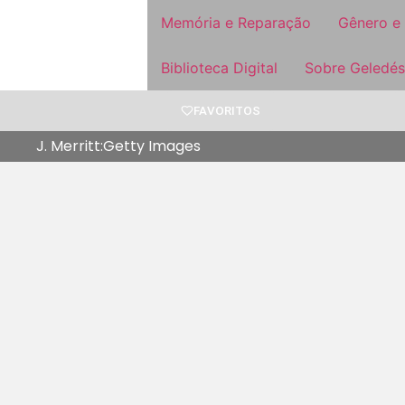
Memória e Reparação
Gênero e
Biblioteca Digital
Sobre Geledés
FAVORITOS
J. Merritt:Getty Images