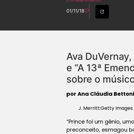
01/11/18
Ava DuVernay, 
e “A 13ª Emend
sobre o músico 
por Ana Cláudia Betton
J. Merritt:Getty Images
“Prince foi um gênio, uma
preconceito, esmagou ba