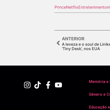
Prince
Netflix
Entretenimento
m
ANTERIOR
A leveza e o soul de Lin
‘Tiny Desk’, nos EUA
Memória e
Gênero e C
Educação e