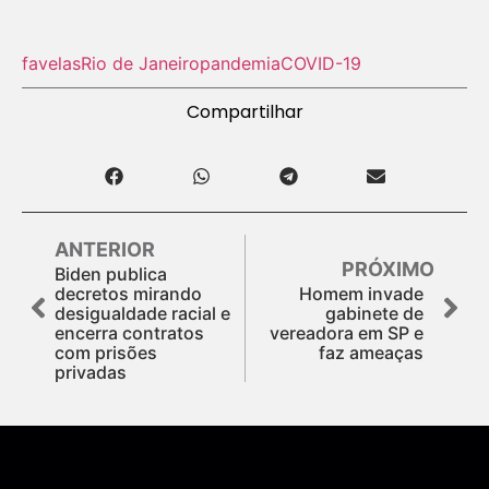
favelas
Rio de Janeiro
pandemia
COVID-19
Compartilhar
ANTERIOR
PRÓXIMO
Biden publica
decretos mirando
Homem invade
desigualdade racial e
gabinete de
encerra contratos
vereadora em SP e
com prisões
faz ameaças
privadas