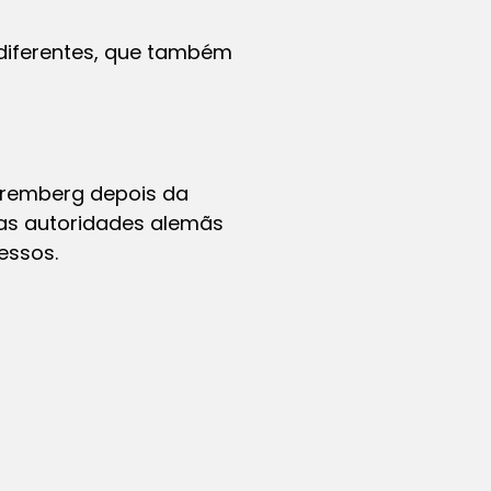
 diferentes, que também
uremberg depois da
 as autoridades alemãs
essos.