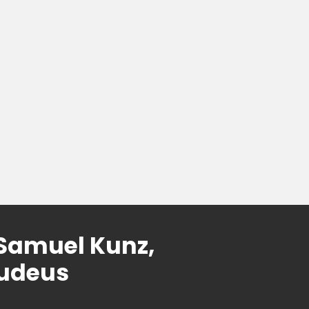
Samuel Kunz,
judeus