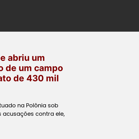
ue abriu um
ão de um campo
ato de 430 mil
ituado na Polônia sob
 acusações contra ele,