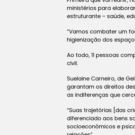
ministérios para elabora
estruturante – saúde, ed
“Vamos combater um for
higienização dos espaços
Ao todo, 11 pessoas co
civil.
Suelaine Carneiro, de Ge
garantam os direitos des
as indiferenças que cer
“Suas trajetórias [das 
diferenciado aos bens soc
socioeconômicos e psicos
relações”.