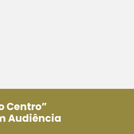
o Centro”
m Audiência