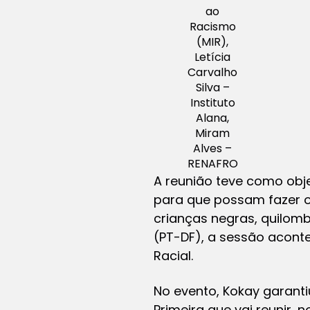
ao
Racismo
(MIR),
Letícia
Carvalho
Silva –
Instituto
Alana,
Miram
Alves –
RENAFRO
A reunião teve como objet
para que possam fazer o
crianças negras, quilombo
(PT-DF), a sessão acont
Racial.
No evento, Kokay garanti
Primeira que vai reunir, 