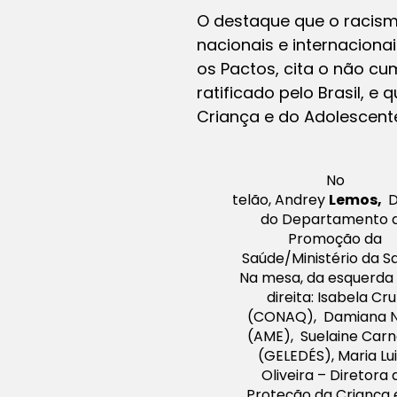
O destaque que o racismo
nacionais e internacionai
os Pactos, cita o não cu
ratificado pelo Brasil, 
Criança e do Adolescent
No
telão, Andrey
Lemos,
D
do Departamento 
Promoção da
Saúde/Ministério da S
Na mesa, da esquerda
direita: Isabela Cru
(CONAQ), Damiana 
(AME), Suelaine Carn
(GELEDÉS), Maria Lu
Oliveira – Diretora 
Proteção da Criança 