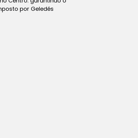
a no Centro: garantindo o
omposto por Geledés