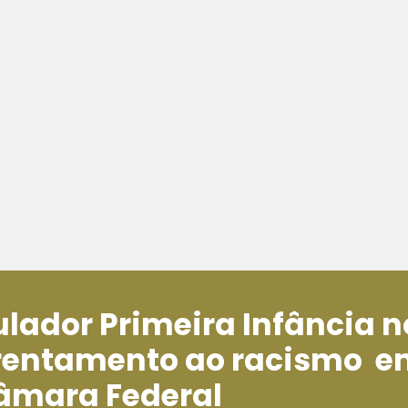
ulador Primeira Infância n
frentamento ao racismo e
âmara Federal