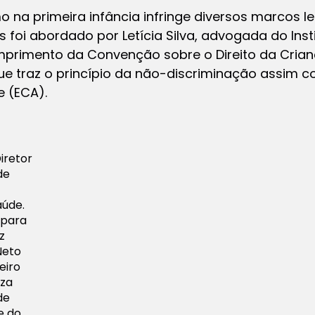
 na primeira infância infringe diversos marcos le
s foi abordado por Letícia Silva, advogada do Inst
mprimento da Convenção sobre o Direito da Crian
e que traz o princípio da não-discriminação assim 
e (ECA).
iretor
de
aúde.
 para
z
Neto
eiro
iza
de
e do