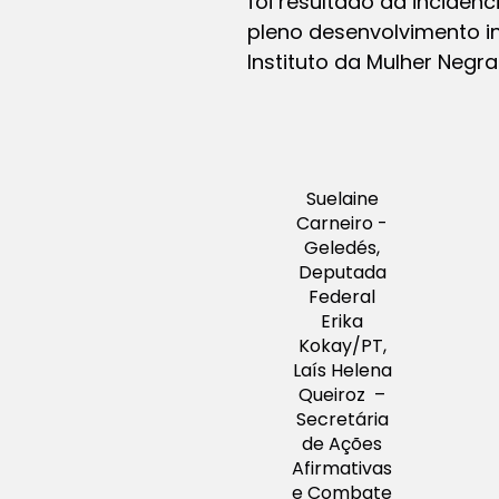
foi resultado da incidênc
pleno desenvolvimento i
Instituto da Mulher Negra
Suelaine
Carneiro -
Geledés,
Deputada
Federal
Erika
Kokay/PT,
Laís Helena
Queiroz –
Secretária
de Ações
Afirmativas
e Combate