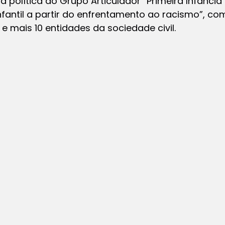
ia política do Grupo Articulador “Primeira Infânci
nfantil a partir do enfrentamento ao racismo”, c
 e mais 10 entidades da sociedade civil.