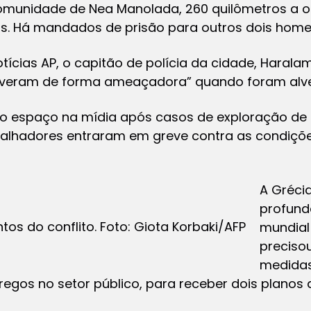
munidade de Nea Manolada, 260 quilômetros a oe
s. Há mandados de prisão para outros dois home
otícias
AP
, o capitão de polícia da cidade, Harala
overam de forma ameaçadora” quando foram alve
do espaço na mídia após casos de exploração de 
abalhadores entraram em greve contra as condiç
A Gréci
profunda
tos do conflito. Foto: Giota Korbaki/AFP
mundial
preciso
medidas
regos no setor público, para receber dois planos 