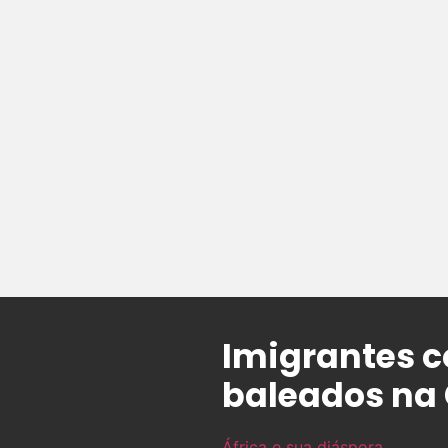
Imigrantes c
baleados na 
África e sua diáspora