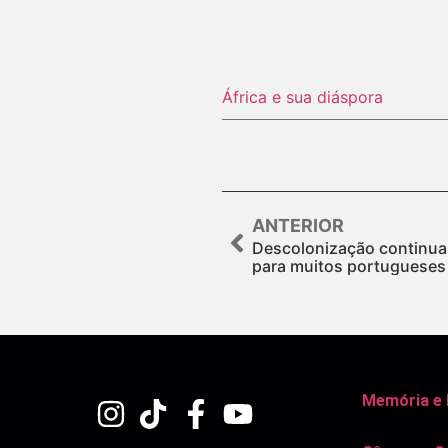
África e sua diáspora
ANTERIOR
Descolonização continua 
para muitos portugueses
Memória e