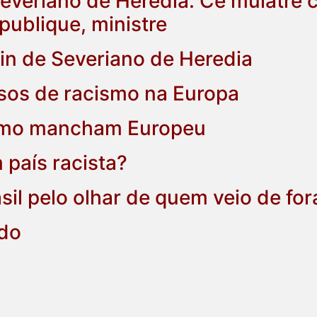
veriano de Heredia. Ce mulâtre c
République, ministre
tin de Severiano de Heredia
casos de racismo na Europa
ismo mancham Europeu
 país racista?
sil pelo olhar de quem veio de for
do