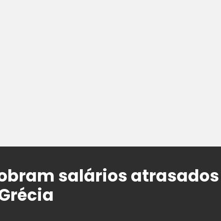
obram salários atrasados
Grécia