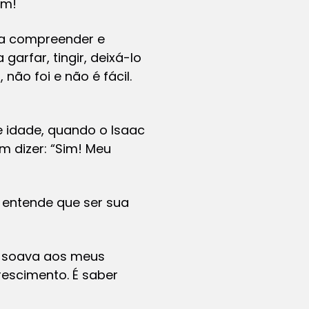
im!
ra compreender e
arfar, tingir, deixá-lo
não foi e não é fácil.
e idade, quando o Isaac
 dizer: “Sim! Meu
 entende que ser sua
te soava aos meus
rescimento. É saber