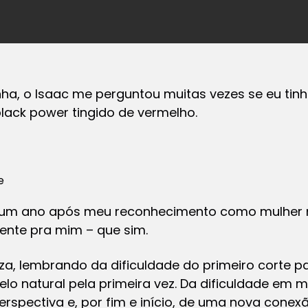
nha, o Isaac me perguntou muitas vezes se eu tin
lack power
tingido de vermelho.
e
ó um ano após meu reconhecimento como mulher n
ente pra mim – que sim.
a, lembrando da dificuldade do primeiro corte pa
elo natural pela primeira vez. Da dificuldade em 
rspectiva e, por fim e início, de uma nova conex