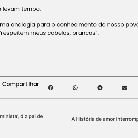
is levam tempo.
uma analogia para o conhecimento do nosso povo
, “respeitem meus cabelos, brancos”.
Compartilhar
minista’, diz pai de
A História de amor interrom