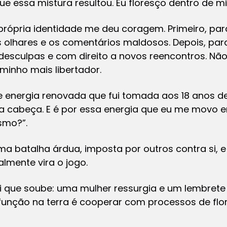
ue essa mistura resultou. Eu floresço dentro de m
rópria identidade me deu coragem. Primeiro, pa
 olhares e os comentários maldosos. Depois, para g
desculpas e com direito a novos reencontros. Não, 
minho mais libertador.
e energia renovada que fui tomada aos 18 anos d
a cabeça. E é por essa energia que eu me movo em
smo?”.
batalha árdua, imposta por outros contra si, e
almente vira o jogo.
ali que soube: uma mulher ressurgia e um lembre
função na terra é cooperar com processos de flo