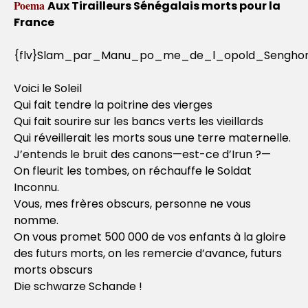
Poema
Aux Tirailleurs Sénégalais morts pour la
France
{flv}Slam_par_Manu_po_me_de_l_opold_Senghor_v
Voici le Soleil
Qui fait tendre la poitrine des vierges
Qui fait sourire sur les bancs verts les vieillards
Qui réveillerait les morts sous une terre maternelle.
J’entends le bruit des canons—est-ce d’Irun ?—
On fleurit les tombes, on réchauffe le Soldat
Inconnu.
Vous, mes frères obscurs, personne ne vous
nomme.
On vous promet 500 000 de vos enfants à la gloire
des futurs morts, on les remercie d’avance, futurs
morts obscurs
Die schwarze Schande !