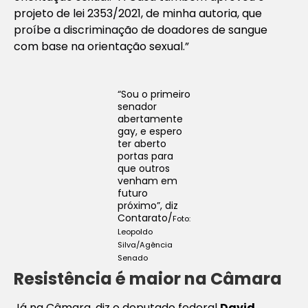
projeto de lei 2353/2021, de minha autoria, que
proíbe a discriminação de doadores de sangue
com base na orientação sexual.”
“Sou o primeiro
senador
abertamente
gay, e espero
ter aberto
portas para
que outros
venham em
futuro
próximo”, diz
Contarato/
Foto:
Leopoldo
Silva/Agência
Senado
Resistência é maior na Câmara
Já na Câmara, diz o deputado federal
David