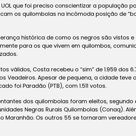
ao UOL que foi preciso conscientizar a população 
locam os quilombolas na incômoda posição de “bo
 herança histórica de como os negros são vistos e 
almente para os que vivem em quilombos, comunid
izados.
os válidos, Costa recebeu o “sim” de 1.959 dos 6.
s Veadeiros. Apesar de pequena, a cidade teve o
ado foi Paradão (PTB), com 1.511 votos.
sentantes dos quilombolas foram eleitos, segund
nidades Negras Rurais Quilombolas (Conaq). Alé
no Maranhão. Os outros 55 se tornaram vereador