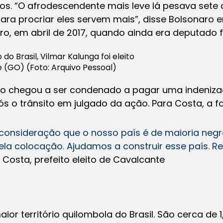
os. “O afrodescendente mais leve lá pesava sete
ra procriar eles servem mais”, disse Bolsonaro 
iro, em abril de 2017, quando ainda era deputado f
do Brasil, Vilmar Kalunga foi eleito
 (GO) (Foto: Arquivo Pessoal)
o chegou a ser condenado a pagar uma indenizaç
 o trânsito em julgado da ação. Para Costa, a fala 
onsideração que o nosso país é de maioria negra, 
ela colocação. Ajudamos a construir esse país. Res
 Costa, prefeito eleito de Cavalcante
or território quilombola do Brasil. São cerca de 1,7