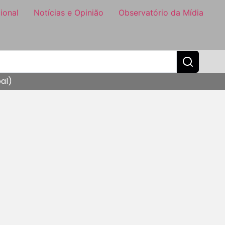
ional
Notícias e Opinião
Observatório da Mídia
oal)