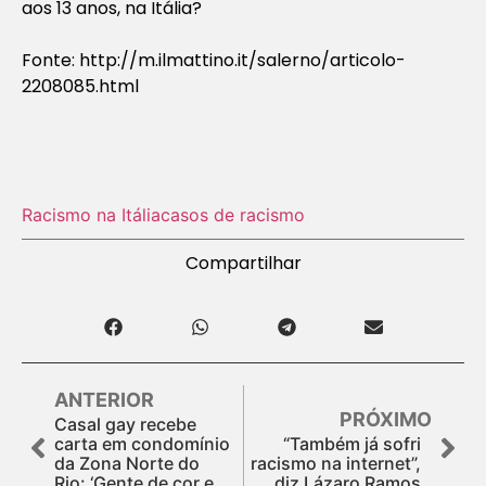
aos 13 anos, na Itália?
Fonte: http://m.ilmattino.it/salerno/articolo-
2208085.html
Racismo na Itália
casos de racismo
Compartilhar
ANTERIOR
PRÓXIMO
Casal gay recebe
carta em condomínio
“Também já sofri
da Zona Norte do
racismo na internet”,
Rio: ‘Gente de cor e
diz Lázaro Ramos