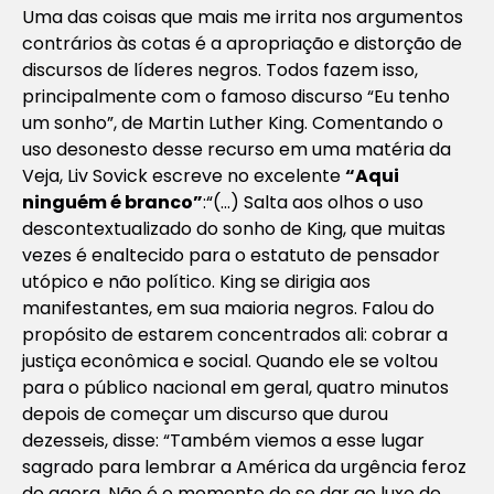
Uma das coisas que mais me irrita nos argumentos
contrários às cotas é a apropriação e distorção de
discursos de líderes negros. Todos fazem isso,
principalmente com o famoso discurso
“Eu tenho
um sonho”
, de Martin Luther King. Comentando o
uso desonesto desse recurso em uma matéria da
Veja, Liv Sovick escreve no excelente
“Aqui
ninguém é branco”
:
“(…) Salta aos olhos o uso
descontextualizado do sonho de King, que muitas
vezes é enaltecido para o estatuto de pensador
utópico e não político. King se dirigia aos
manifestantes, em sua maioria negros. Falou do
propósito de estarem concentrados ali: cobrar a
justiça econômica e social. Quando ele se voltou
para o público nacional em geral, quatro minutos
depois de começar um discurso que durou
dezesseis, disse:
“Também viemos a esse lugar
sagrado para lembrar a América da urgência feroz
do agora. Não é o momento de se dar ao luxo de