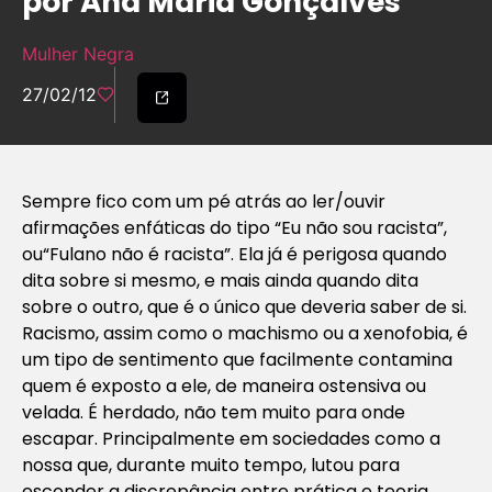
por Ana Maria Gonçalves
Mulher Negra
27/02/12
Sempre fico com um pé atrás ao ler/ouvir
afirmações enfáticas do tipo
“Eu não sou racista”
,
ou
“Fulano não é racista”
. Ela já é perigosa quando
dita sobre si mesmo, e mais ainda quando dita
sobre o outro, que é o único que deveria saber de si.
Racismo, assim como o machismo ou a xenofobia, é
um tipo de sentimento que facilmente contamina
quem é exposto a ele, de maneira ostensiva ou
velada. É herdado, não tem muito para onde
escapar. Principalmente em sociedades como a
nossa que, durante muito tempo, lutou para
esconder a discrepância entre prática e teoria,