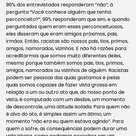
96% dos entrevistados responderam “não”; à
pergunta “Você conhece alguém que tenha
perconceito?”, 99% responderam que sim, e quando
perguntados quem eram esses perconceituosos,
eles disseram que eram amigos próximos, pais,
irmãos. Então, racistas são nossos pais, tios, primos,
amigos, namorados, vizinhos. E não há razões para
acreditarmos que somos muito diferentes deles,
mesmo porque também somos pais, tios, primos,
amigos, namorados ou vizinhos de alguém. Racistas
podem ser pessoas das quais gostamos e pelas
quais somos capazes de fazer vista grossa em
relação a um ou outro ato que, do nosso ponto de
vista, é computado com um deslize, um momento
de descontrole, uma atitude isolada. Para quem não
é alvo do ato, é simples assim: um átimo, um
momento “não era eu quem estava agindo”. Para
quem o sofre, as consequências podem durar uma
vida inteira, como podemos perceber em um