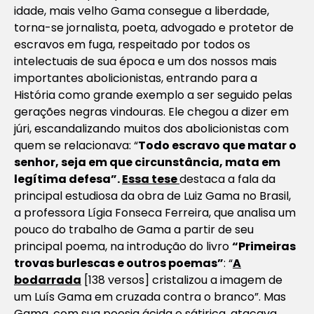
idade, mais velho Gama consegue a liberdade,
torna-se jornalista, poeta, advogado e protetor de
escravos em fuga, respeitado por todos os
intelectuais de sua época e um dos nossos mais
importantes abolicionistas, entrando para a
História como grande exemplo a ser seguido pelas
gerações negras vindouras. Ele chegou a dizer em
júri, escandalizando muitos dos abolicionistas com
quem se relacionava: “
Todo escravo que matar o
senhor, seja em que circunstância, mata em
legítima defesa”.
Essa tese
destaca a fala da
principal estudiosa da obra de Luiz Gama no Brasil,
a professora Lígia Fonseca Ferreira, que analisa um
pouco do trabalho de Gama a partir de seu
principal poema, na introdução do livro
“Primeiras
trovas burlescas e outros poemas”
: “
A
bodarrada
[138 versos] cristalizou a imagem de
um Luís Gama em cruzada contra o branco”
. Mas
Gama, com sua poesia ácida e sátirica, atacava