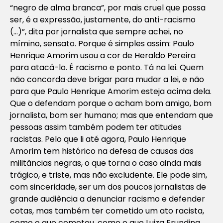
“negro de alma branca”, por mais cruel que possa
ser, é a expressão, justamente, do anti-racismo
(…)”,
dita por jornalista que sempre achei, no
mímino, sensato. Porque é simples assim: Paulo
Henrique Amorim usou a cor de Heraldo Pereira
para atacá-lo. É racismo e ponto. Tá na lei. Quem
não concorda deve brigar para mudar a lei, e não
para que Paulo Henrique Amorim esteja acima dela.
Que o defendam porque o acham bom amigo, bom
jornalista, bom ser humano; mas que entendam que
pessoas assim também podem ter atitudes
racistas. Pelo que li até agora, Paulo Henrique
Amorim tem histórico na defesa de causas das
militâncias negras, o que torna o caso ainda mais
trágico, e triste, mas não excludente. Ele pode sim,
com sinceridade, ser um dos poucos jornalistas de
grande audiência a denunciar racismo e defender
cotas, mas também ter cometido um ato racista,
como o que cometeu, como o que Luiza Erundina