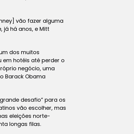
omney] vão fazer alguma
já há anos, e Mitt
 um dos muitos
u em hotéis até perder o
próprio negócio, uma
ano Barack Obama
 “grande desafio” para os
tinos vão escolher, mas
nas eleições norte-
ta longas filas.