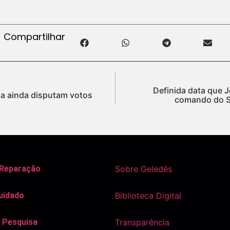
Compartilhar
Definida data que
a ainda disputam votos
comando do S
 Reparação
Sobre Geledés
uidado
Biblioteca Digital
 Pesquisa
Transparência