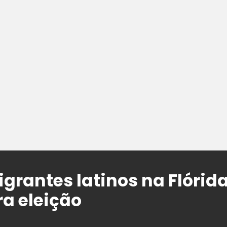
igrantes latinos na Flórid
ra eleição