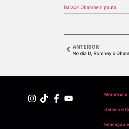
Barack Obama
em pauta
ANTERIOR
No dia D, Romney e Obam
Memória e
Gênero e C
Educação e