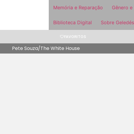
Memória e Reparação
Gênero e
Biblioteca Digital
Sobre Geledés
FAVORITOS
Pete Souza/The White House