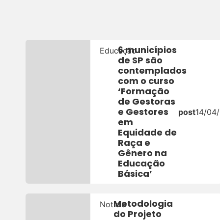
6 municípios
Educação
de SP são
contemplados
com o curso
‘Formação
de Gestoras
e Gestores
post
14/04
em
Equidade de
Raça e
Gênero na
Educação
Básica’
Metodologia
Notícia
do Projeto