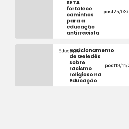
SETA
fortalece
post
25/03
caminhos
para a
educação
antirracista
Posicionamento
Educação
de Geledés
sobre
post
19/11
racismo
religioso na
Educação