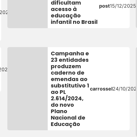
dificultam
post
15/12/2025
acesso à
/2026
educação
infantil no Brasil
Campanha e
23 entidades
produzem
/2025
caderno de
emendas ao
substitutivo 1
carrossel
24/10/20
ao PL
2.614/2024,
do novo
Plano
Nacional de
Educação