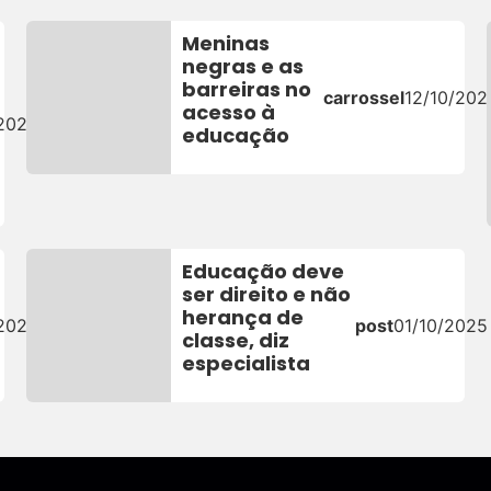
Meninas
negras e as
barreiras no
carrossel
12/10/202
acesso à
/2025
educação
Educação deve
ser direito e não
herança de
/2025
post
01/10/2025
classe, diz
especialista