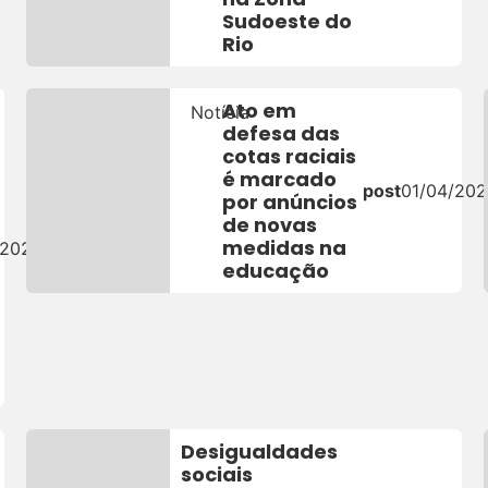
Sudoeste do
Rio
Ato em
Notícia
defesa das
cotas raciais
é marcado
post
01/04/202
por anúncios
de novas
medidas na
/2026
educação
Desigualdades
sociais