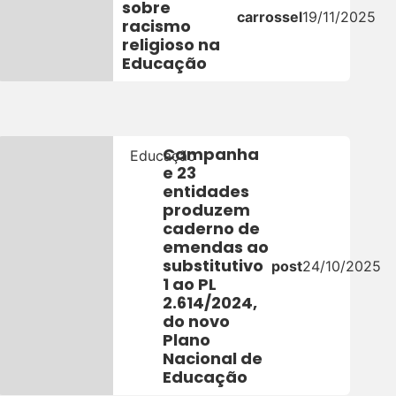
sobre
carrossel
19/11/2025
racismo
religioso na
Educação
Campanha
Educação
e 23
entidades
produzem
caderno de
emendas ao
25
substitutivo
post
24/10/2025
1 ao PL
2.614/2024,
do novo
Plano
Nacional de
Educação