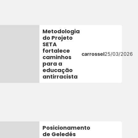
Metodologia
do Projeto
SETA
fortalece
6
carrossel
25/03/2026
caminhos
para a
educação
antirracista
Posicionamento
de Geledés