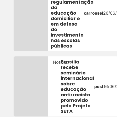
regulamentação
da
educação
carrossel
26/06
domiciliar e
em defesa
do
investimento
nas escolas
públicas
Brasília
Notícia
recebe
seminário
internacional
sobre
post
16/06
educação
antirracista
promovido
pelo Projeto
SETA