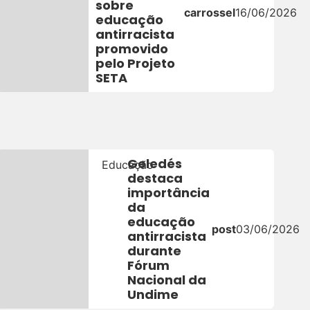
sobre
carrossel
16/06/2026
educação
antirracista
26
promovido
pelo Projeto
SETA
Geledés
Educação
destaca
importância
da
educação
post
03/06/2026
antirracista
durante
6
Fórum
Nacional da
Undime