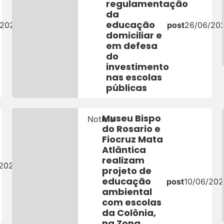
regulamentação
da
educação
/2026
post
26/06/20
domiciliar e
em defesa
do
investimento
nas escolas
públicas
Museu Bispo
Notícia
do Rosario e
Fiocruz Mata
Atlântica
realizam
/2026
projeto de
educação
post
10/06/202
ambiental
com escolas
da Colônia,
na Zona