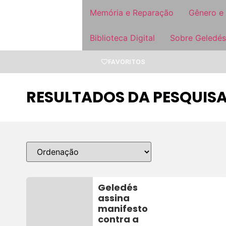
Memória e Reparação
Gênero e
Biblioteca Digital
Sobre Geledés
FAVORITOS
RESULTADOS DA PESQUIS
Geledés
assina
manifesto
contra a