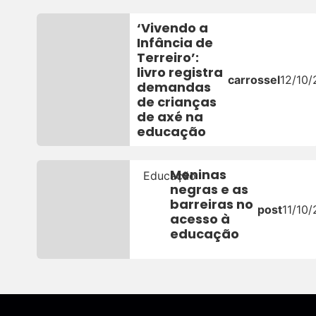
‘Vivendo a
Infância de
Terreiro’:
livro registra
carrossel
12/10
demandas
de crianças
de axé na
educação
Meninas
Educação
negras e as
barreiras no
post
11/10
acesso à
educação