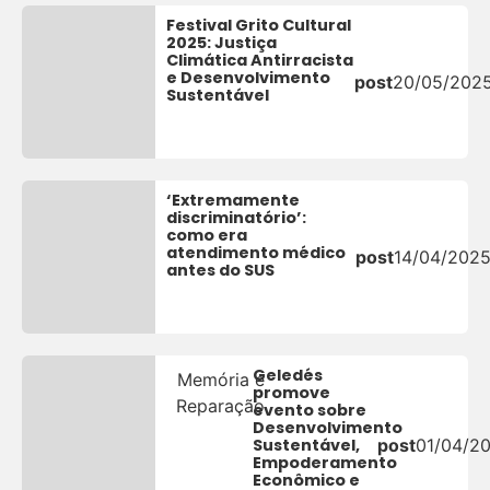
Festival Grito Cultural
2025: Justiça
Climática Antirracista
e Desenvolvimento
post
20/05/202
Sustentável
‘Extremamente
discriminatório’:
como era
atendimento médico
post
14/04/202
antes do SUS
Geledés
Memória e
promove
Reparação
evento sobre
Desenvolvimento
Sustentável,
post
01/04/2
Empoderamento
Econômico e