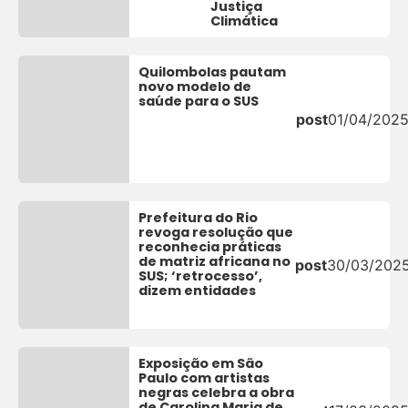
Justiça
Climática
Quilombolas pautam
novo modelo de
saúde para o SUS
post
01/04/202
Prefeitura do Rio
revoga resolução que
reconhecia práticas
de matriz africana no
post
30/03/202
SUS; ‘retrocesso’,
dizem entidades
Exposição em São
Paulo com artistas
negras celebra a obra
de Carolina Maria de