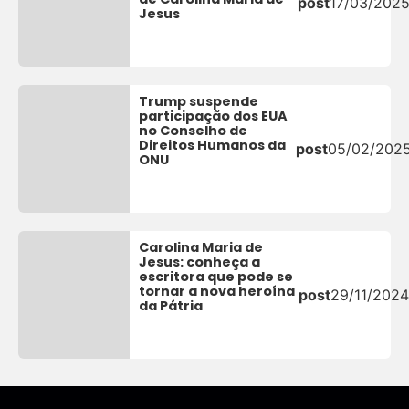
post
17/03/202
Jesus
Trump suspende
participação dos EUA
no Conselho de
Direitos Humanos da
post
05/02/202
ONU
Carolina Maria de
Jesus: conheça a
escritora que pode se
tornar a nova heroína
post
29/11/2024
da Pátria