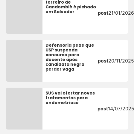
terreiro de
Candomblé é pichado
em Salvador
post
21/01/2026
Defensoria pede que
USP suspenda
concurso para
docente após
post
20/11/2025
candidata negra
perder vaga
SUS vai ofertar novos
tratamentos para
endometriose
post
14/07/202