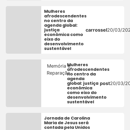
Mulheres
afrodescendentes
no centro da
agenda global:
justiça
carrossel
20/03/20
econômica como
eixo do
desenvolvimento
sustentável
Mulheres
Memória e
afrodescendentes
Reparação
no centro da
agenda
global: justiça
post
20/03/2
econômica
como eixo do
desenvolvimento
sustentável
Jornada de Carolina
Maria de Jesus será
contada pela Unidos