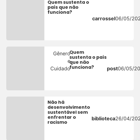
Quem sustenta o
país que não
funciona?
carrossel
06/05/20
Quem
Gênero
sustenta o país
e
que não
funciona?
Cuidado
post
06/05/2
Não há
desenvolvimento
sustentável sem
enfrentar o
biblioteca
26/04/20
racismo