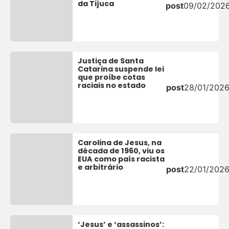
da Tijuca
post
09/02/202
Justiça de Santa
Catarina suspende lei
que proíbe cotas
raciais no estado
post
28/01/202
Carolina de Jesus, na
década de 1960, viu os
EUA como país racista
e arbitrário
post
22/01/202
‘Jesus’ e ‘assassinos’: