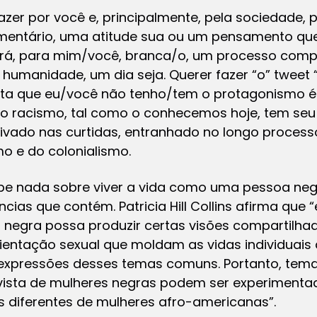
azer por você e, principalmente, pela sociedade, p
mentário, uma atitude sua ou um pensamento qu
 será, para mim/você, branca/o, um processo comp
humanidade, um dia seja. Querer fazer “o” tweet 
ta que eu/você não tenho/tem o protagonismo é
 o racismo, tal como o conhecemos hoje, tem seu 
tivado nas curtidas, entranhado no longo proces
o e do colonialismo.
be nada sobre viver a vida como uma pessoa neg
ncias que contém. Patricia Hill Collins afirma que
 negra possa produzir certas visões compartilha
orientação sexual que moldam as vidas individuai
 expressões desses temas comuns. Portanto, tema
 vista de mulheres negras podem ser experimenta
s diferentes de mulheres afro-americanas”.