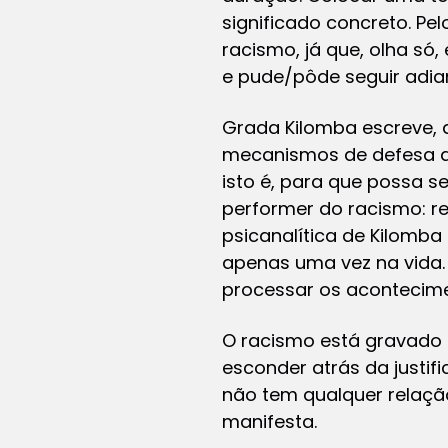
significado concreto. Pel
racismo, já que, olha só
e pude/pôde seguir adia
Grada Kilomba escreve, a
mecanismos de defesa do 
isto é, para que possa s
performer do racismo: r
psicanalítica de Kilomb
apenas uma vez na vida. 
processar os acontecim
O racismo está gravado em
esconder atrás da justif
não tem qualquer relação
manifesta.