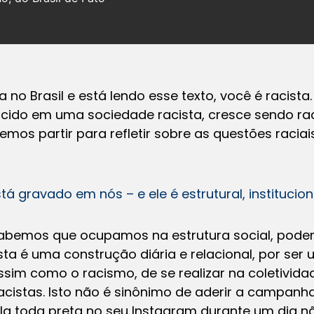
no Brasil e está lendo esse texto, você é racista
scido em uma sociedade racista, cresce sendo raci
mos partir para refletir sobre as questões racia
á gravado em nós – e ele é estrutural, institucion
 sabemos que ocupamos na estrutura social, pod
cista é uma construção diária e relacional, por ser
ssim como o racismo, de se realizar na coletividad
acistas. Isto não é sinônimo de aderir a campanha
la toda preta no seu Instagram durante um dia 