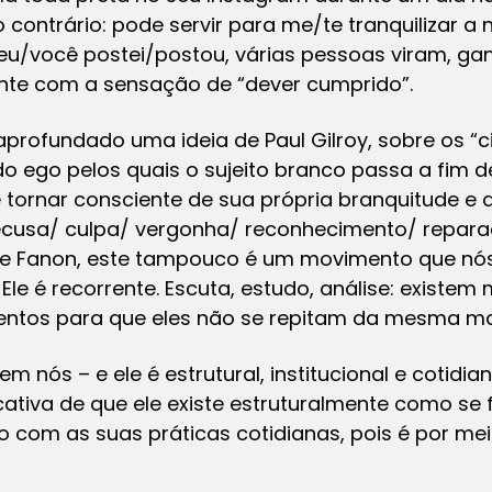
o contrário: pode servir para me/te tranquilizar 
, eu/você postei/postou, várias pessoas viram, ga
nte com a sensação de “dever cumprido”.
profundado uma ideia de Paul Gilroy, sobre os “c
ego pelos quais o sujeito branco passa a fim de 
e tornar consciente de sua própria branquitude e 
ecusa/ culpa/ vergonha/ reconhecimento/ repara
a e Fanon, este tampouco é um movimento que nó
Ele é recorrente. Escuta, estudo, análise: existem
entos para que eles não se repitam da mesma ma
 nós – e ele é estrutural, institucional e cotidia
icativa de que ele existe estruturalmente como s
 com as suas práticas cotidianas, pois é por me