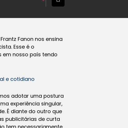
. Frantz Fanon nos ensina
sta. Esse é o
is em nosso país tendo
al e cotidiano
emos adotar uma postura
 uma experiência singular,
e. É diante do outro que
s publicitárias de curta
não tem necessariamente