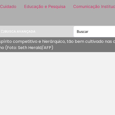
 Cuidado
Educação e Pesquisa
Comunicação Instituc
BUSCA AVANÇADA
írito competitivo e hierárquico, tão bem cultivado nas c
o (Foto: Seth Herald/AFP)