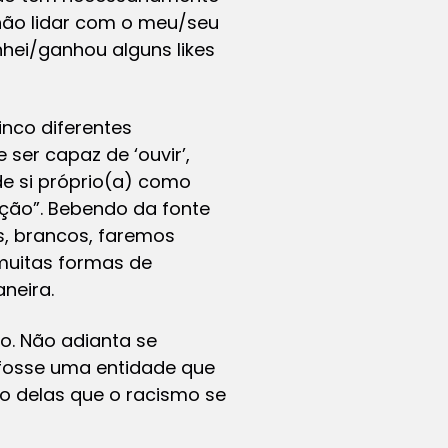
a não lidar com o meu/seu
nhei/ganhou alguns likes
inco diferentes
ser capaz de ‘ouvir’,
de si próprio(a) como
ção”. Bebendo da fonte
s, brancos, faremos
 muitas formas de
neira.
no. Não adianta se
e fosse uma entidade que
io delas que o racismo se