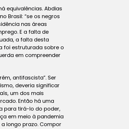
á equivalências. Abdias
o Brasil: “se os negros
idência nas áreas
mprego. E a falta de
ada, a falta desta
a foi estruturada sobre o
esquerda em compreender
ém, antifascista”. Ser
smo, deveria significar
aís, um dos mais
arcado. Então há uma
 para tirá-lo do poder,
iça em meio à pandemia
s a longo prazo. Compor