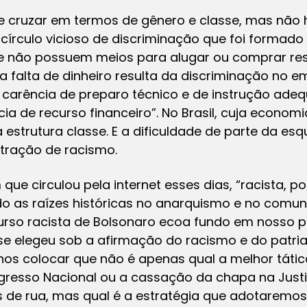
cruzar em termos de gênero e classe, mas não h
círculo vicioso de discriminação que foi formado n
e não possuem meios para alugar ou comprar res
 a falta de dinheiro resulta da discriminação no e
carência de preparo técnico e de instrução adequ
ia de recurso financeiro”. No Brasil, cuja economi
a estrutura classe. E a dificuldade de parte da 
tração de racismo.
e circulou pela internet esses dias, “racista, por
do as raízes históricas no anarquismo e no comuni
rso racista de Bolsonaro ecoa fundo em nosso p
 se elegeu sob a afirmação do racismo e do patri
s colocar que não é apenas qual a melhor tática
resso Nacional ou a cassação da chapa na Just
os de rua, mas qual é a estratégia que adotaremo