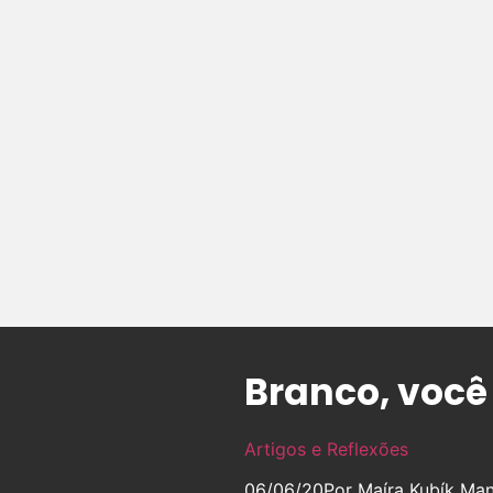
Branco, você 
Artigos e Reflexões
06/06/20
Por Maíra Kubík Man