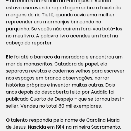
– arredores do Estádio da Portuguesa. Audálio
estava escrevendo reportagem sobre a favela às
margens do rio Tietê, quando ouviu uma mulher
repreender uns marmanjos brincando no
parquinho:
Se vocês não caírem fora, vou botá-los
no meu livro.
A palavra
livro
acendeu um farol na
cabeça do repórter.
Ele
foi até o barraco da moradora e encontrou um
mar de manuscritos. Catadora de papel, ela
separava revistas e cadernos velhos para escrever
nos espaços em branco observações, narrar
histórias próprias e inventar muitas outras. Dois
anos depois da descoberta feita por Audálio foi
publicado
Quarto de Despejo
– que se tornou best-
seller. Vendeu no total 80 mil exemplares.
O
talento respondia pelo nome de Carolina Maria
de Jesus. Nascida em 1914 na mineira Sacramento,