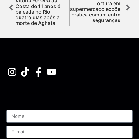
Vitória Ferreira da
Tortura em
Costa de 11 anos é
supermercado expõe
baleada no Rio
prática comum entre
quatro dias após a
seguranças
morte de Ághata
Assine nossa Newsletter