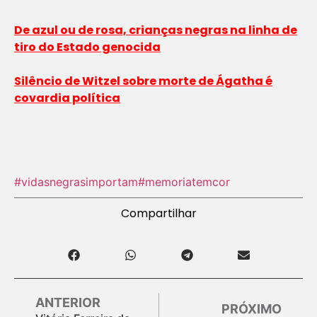
De azul ou de rosa, crianças negras na linha de
tiro do Estado genocida
Silêncio de Witzel sobre morte de Ágatha é
covardia política
#vidasnegrasimportam
#memoriatemcor
Compartilhar
ANTERIOR
PRÓXIMO