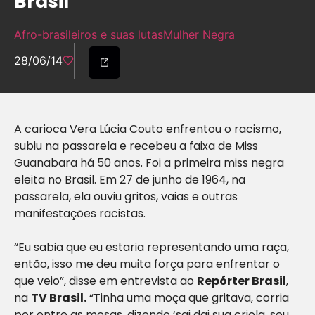
Brasil
Afro-brasileiros e suas lutas
Mulher Negra
28/06/14
A carioca Vera Lúcia Couto enfrentou o racismo,
subiu na passarela e recebeu a faixa de Miss
Guanabara há 50 anos. Foi a primeira miss negra
eleita no Brasil. Em 27 de junho de 1964, na
passarela, ela ouviu gritos, vaias e outras
manifestações racistas.
“Eu sabia que eu estaria representando uma raça,
então, isso me deu muita força para enfrentar o
que veio”, disse em entrevista ao
Repórter Brasil
,
na
TV Brasil.
“Tinha uma moça que gritava, corria
por entre as mesas, dizendo ‘sai dai sua criola, seu