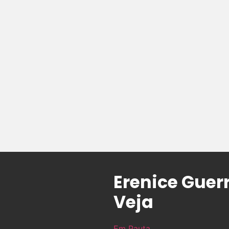
Erenice Guer
Veja
Em Pauta