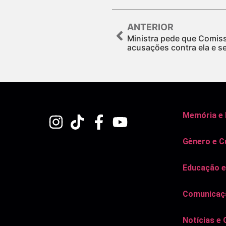
ANTERIOR
Ministra pede que Comiss
acusações contra ela e se
Memória e
Gênero e C
Educação e
Comunicaçã
Notícias e 