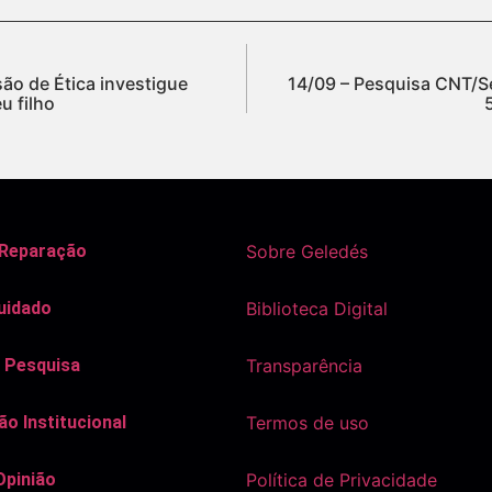
ão de Ética investigue
14/09 – Pesquisa CNT/S
u filho
 Reparação
Sobre Geledés
uidado
Biblioteca Digital
 Pesquisa
Transparência
o Institucional
Termos de uso
Opinião
Política de Privacidade