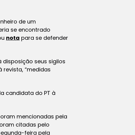
dinheiro de um
eria se encontrado
gou
nota
para se defender
 disposição seus sigilos
à revista, “medidas
 da candidata do PT à
e foram mencionadas pela
foram citadas pelo
segunda-feira pela