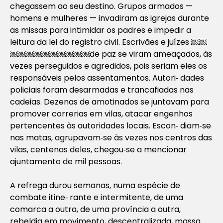
chegassem ao seu destino. Grupos armados —
homens e mulheres — invadiram as igrejas durante
as missas para intimidar os padres e impedir a
leitura da lei do registro civil. Escrivães e juízes ￼￼
￼￼￼￼￼￼￼￼￼￼de paz se viram ameaçados, às
vezes perseguidos e agredidos, pois seriam eles os
responsáveis pelos assentamentos. Autori‐ dades
policiais foram desarmadas e trancafiadas nas
cadeias. Dezenas de amotinados se juntavam para
promover correrias em vilas, atacar engenhos
pertencentes às autoridades locais. Escon‐ diam‐se
nas matas, agrupavam‐se às vezes nos centros das
vilas, centenas deles, chegou‐se a mencionar
ajuntamento de mil pessoas.
A refrega durou semanas, numa espécie de
combate itine‐ rante e intermitente, de uma
comarca a outra, de uma província a outra,
rebeldia em movimento, descentralizada, massa