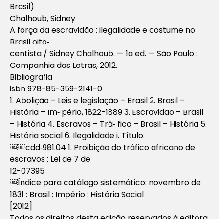
Brasil)
Chalhoub, Sidney
A força da escravidão : ilegalidade e costume no
Brasil oito‐
centista / Sidney Chalhoub. — 1a ed. — São Paulo :
Companhia das Letras, 2012.
Bibliografia
isbn 978-85-359-2141-0
1. Abolição – Leis e legislação – Brasil 2. Brasil –
História – Im‐ pério, 1822-1889 3. Escravidão – Brasil
– História 4. Escravos – Trá‐ fico – Brasil – História 5.
História social 6. Ilegalidade i. Título.
￼￼cdd‐981.04 1. Proibição do tráfico africano de
escravos : Lei de 7 de
12-07395
￼Índice para catálogo sistemático: novembro de
1831 : Brasil : Império : História Social
[2012]
Todos os direitos desta edição reservados à editora