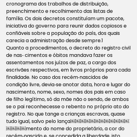
cronograma dos trabalhos de distribuição,
preenchimento e recolhimento das listas de
família. Os dois decretos constituíam um pacote,
iniciativa do governo para reunir dados copiosos e
confiáveis sobre a população do país, dos quais
carecia a administração desde sempre.1
Quanto a procedimentos, o decreto do registro civil
de nas‐ cimentos e óbitos mandava fazer os
assentamentos nos juízos de paz, a cargo dos
escrivães respectivos, em livros próprios para cada
finalidade. No caso dos recém‐nascidos de
condição livre, devia‐se anotar data, hora e lugar do
nascimento, nome, sexo, nomes dos pais em caso
de filho legítimo, só da mãe não o sendo, de ambos
se o pai reconhecesse o rebento no próprio ato do
registro. No que tange a crianças escravas, quase
tudo igual, salvo pelo lança￼￼￼￼￼￼￼￼￼￼￼￼
￼￼￼￼mento do nome do proprietário, a cor do
recém‐nascido e, se concedida a liberdade, isto