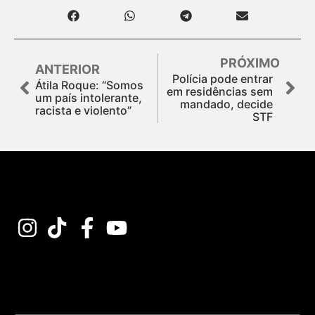
PRÓXIMO
ANTERIOR
Polícia pode entrar
Átila Roque: “Somos
em residências sem
um país intolerante,
mandado, decide
racista e violento”
STF
Assine nossa Newsletter