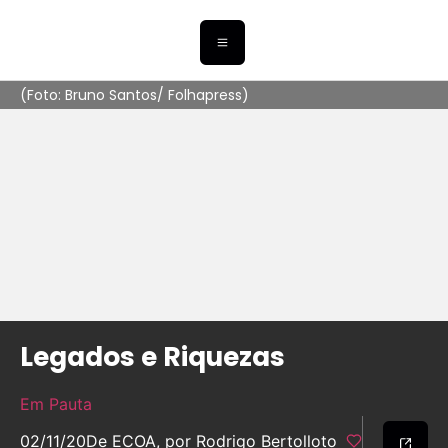
(Foto: Bruno Santos/ Folhapress)
Legados e Riquezas
Em Pauta
02/11/20
De ECOA, por Rodrigo Bertolloto