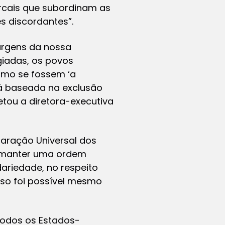
arcais que subordinam as
s discordantes”.
argens da nossa
giadas, os povos
omo se fossem ‘a
á baseada na exclusão
letou a diretora-executiva
laração Universal dos
m manter uma ordem
ariedade, no respeito
so foi possível mesmo
todos os Estados-