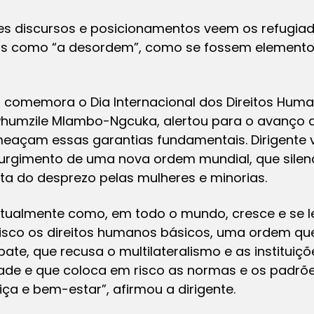
ses discursos e posicionamentos veem os refugiad
pos como “a desordem”, como se fossem elemento
omemora o Dia Internacional dos Direitos Human
Phumzile Mlambo-Ngcuka, alertou para o avanço d
eaçam essas garantias fundamentais. Dirigente
rgimento de uma nova ordem mundial, que silenc
ta do desprezo pelas mulheres e minorias.
atualmente como, em todo o mundo, cresce e se 
isco os direitos humanos básicos, uma ordem que 
ate, que recusa o multilateralismo e as instituiçõ
de e que coloca em risco as normas e os padrões
iça e bem-estar”, afirmou a dirigente.