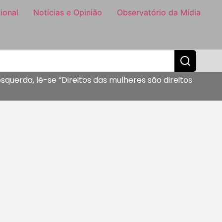
ional
Notícias e Opinião
Observatório da Mídia
querda, lê-se “Direitos das mulheres são direitos