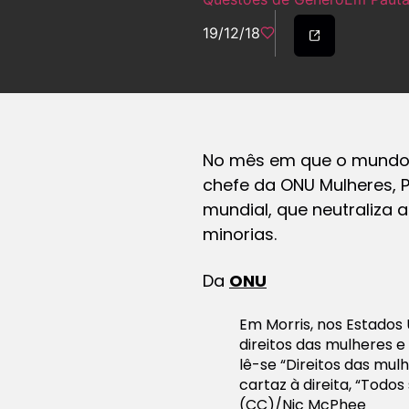
19/12/18
No mês em que o mundo c
chefe da ONU Mulheres,
mundial, que neutraliza 
minorias.
Da
ONU
Em Morris, nos Estados
direitos das mulheres e
lê-se “Direitos das mul
cartaz à direita, “Todos
(CC)/Nic McPhee