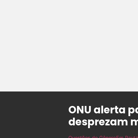
ONU alerta p
desprezam m
Questões de Gênero
Em Paut