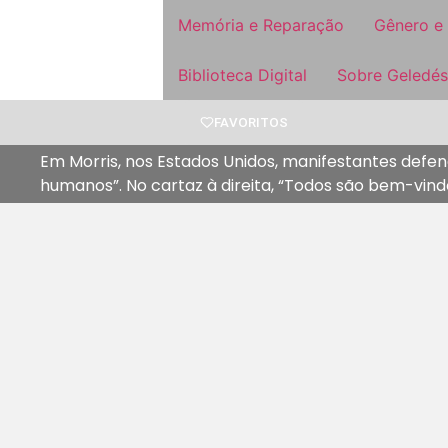
Memória e Reparação
Gênero e
Biblioteca Digital
Sobre Geledés
FAVORITOS
Em Morris, nos Estados Unidos, manifestantes defend
humanos”. No cartaz à direita, “Todos são bem-vind