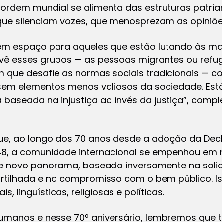
 ordem mundial se alimenta das estruturas patri
 que silenciam vozes, que menosprezam as opiniõe
em espaço para aqueles que estão lutando às m
, vê esses grupos — as pessoas migrantes ou refu
m que desafie as normas sociais tradicionais — c
sem elementos menos valiosos da sociedade. Est
á baseada na injustiça ao invés da justiça”, comp
que, ao longo dos 70 anos desde a adoção da Dec
948, a comunidade internacional se empenhou e
se novo panorama, baseada inversamente na solid
tilhada e no compromisso com o bem público. Is
s, linguísticas, religiosas e políticas.
 Humanos e nesse 70º aniversário, lembremos que 