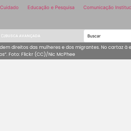
 Cuidado
Educação e Pesquisa
Comunicação Instituc
BUSCA AVANÇADA
em direitos das mulheres e dos migrantes. No cartaz à es
os”. Foto: Flickr (CC)/Nic McPhee