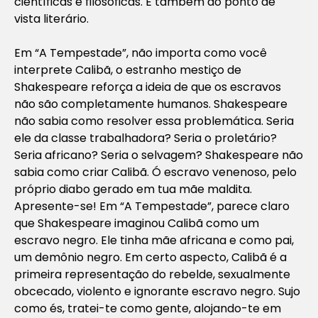
científicas e filosóficas. E também do ponto de
vista literário.
Em “A Tempestade”, não importa como você
interprete Calibã, o estranho mestiço de
Shakespeare reforça a ideia de que os escravos
não são completamente humanos. Shakespeare
não sabia como resolver essa problemática. Seria
ele da classe trabalhadora? Seria o proletário?
Seria africano? Seria o selvagem? Shakespeare não
sabia como criar Calibã. Ó escravo venenoso, pelo
próprio diabo gerado em tua mãe maldita.
Apresente-se! Em “A Tempestade”, parece claro
que Shakespeare imaginou Calibã como um
escravo negro. Ele tinha mãe africana e como pai,
um demônio negro. Em certo aspecto, Calibã é a
primeira representação do rebelde, sexualmente
obcecado, violento e ignorante escravo negro. Sujo
como és, tratei-te como gente, alojando-te em