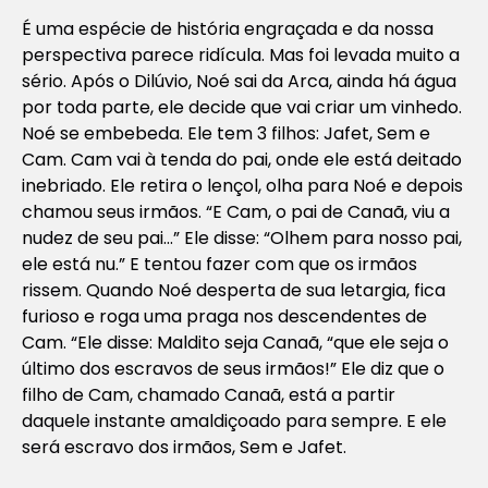
É uma espécie de história engraçada e da nossa
perspectiva parece ridícula. Mas foi levada muito a
sério. Após o Dilúvio, Noé sai da Arca, ainda há água
por toda parte, ele decide que vai criar um vinhedo.
Noé se embebeda. Ele tem 3 filhos: Jafet, Sem e
Cam. Cam vai à tenda do pai, onde ele está deitado
inebriado. Ele retira o lençol, olha para Noé e depois
chamou seus irmãos. “E Cam, o pai de Canaã, viu a
nudez de seu pai…” Ele disse: “Olhem para nosso pai,
ele está nu.” E tentou fazer com que os irmãos
rissem. Quando Noé desperta de sua letargia, fica
furioso e roga uma praga nos descendentes de
Cam. “Ele disse: Maldito seja Canaã, “que ele seja o
último dos escravos de seus irmãos!” Ele diz que o
filho de Cam, chamado Canaã, está a partir
daquele instante amaldiçoado para sempre. E ele
será escravo dos irmãos, Sem e Jafet.