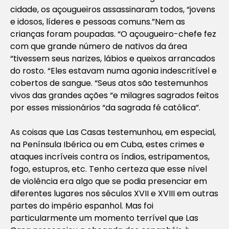
cidade, os açougueiros assassinaram todos, “jovens
e idosos, líderes e pessoas comuns.”Nem as
crianças foram poupadas. “O açougueiro-chefe fez
com que grande número de nativos da área
“tivessem seus narizes, lábios e queixos arrancados
do rosto. “Eles estavam numa agonia indescritível e
cobertos de sangue. “Seus atos são testemunhos
vivos das grandes ações “e milagres sagrados feitos
por esses missionários “da sagrada fé católica”.
As coisas que Las Casas testemunhou, em especial,
na Península Ibérica ou em Cuba, estes crimes e
ataques incríveis contra os índios, estripamentos,
fogo, estupros, etc. Tenho certeza que esse nível
de violência era algo que se podia presenciar em
diferentes lugares nos séculos XVII e XVIII em outras
partes do império espanhol. Mas foi
particularmente um momento terrível que Las