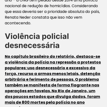
ano – a ONG tem pedido desde 2014 uma política
nacional de redução de homicídios. Considerando
que essa deveria ser a prioridade absoluta do país,
Renata Neder constata que isso não vem
acontecendo.
Violência policial
desnecessária
No capítulo brasileiro do relatório, destaca-se
a violência da polícia na repressão a protestos
populares: uso desnecessário e excessivo da
força, recurso a armas menos letais, detenção
arbitrária e ferimento de pessoas. O problema
também se manifesta de forma flagrante nas
operações em favelas. No Rio de Janeiro, um
dos poucos estados que divulga dados, foram
mais de 800 mortes pela polícia no ano