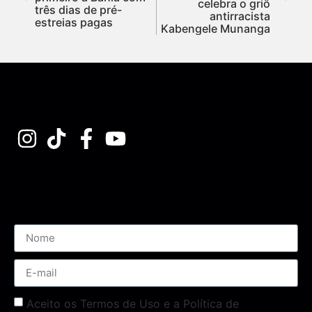
celebra o griô
três dias de pré-
antirracista
estreias pagas
Kabengele Munanga
Assine nossa Newsletter
Aceito os Termos de Uso e a Política de