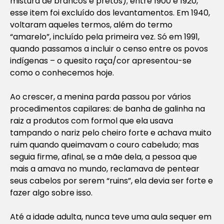
mistura de brancos e pretos); entre 1900 e 1920,
esse item foi excluído dos levantamentos. Em 1940,
voltaram aqueles termos, além do termo
“amarelo”, incluído pela primeira vez. Só em 1991,
quando passamos a incluir o censo entre os povos
indígenas – o quesito raça/cor apresentou-se
como o conhecemos hoje.
Ao crescer, a menina parda passou por vários
procedimentos capilares: de banha de galinha na
raiz a produtos com formol que ela usava
tampando o nariz pelo cheiro forte e achava muito
ruim quando queimavam o couro cabeludo; mas
seguia firme, afinal, se a mãe dela, a pessoa que
mais a amava no mundo, reclamava de pentear
seus cabelos por serem “ruins”, ela devia ser forte e
fazer algo sobre isso.
Até a idade adulta, nunca teve uma aula sequer em