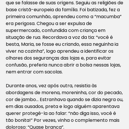
que se falasse de suas origens. Seguiu as religiões de
base cristã-europeia da família. Foi batizada, fez a
primeira comunhão, aprendeu como a “macumba”
era perigosa. Chegou a ser expulsa de
supermercado, confundida com criança em
situação de rua. Recordava a voz da tia: “você é
besta, Maria, se fosse eu criando, essa neguinha ia
viver na cozinha”, logo aprendeu a identificar os
olhares dos seguranças das lojas e, para evitar
confusão, preferia nunca abrir a bolsa nessas lojas,
nem entrar com sacolas.
Durante anos, vez após outra, resistia às
abordagens de morena, moreninha, cor do pecado,
cor de jambo… Estranhava quando se dizia negra ou,
em dias ousados, preta e logo alguém aparentava
querer protegê-la ao falar: “não diga isso, você é
tão bonita!” Por vezes, vinha o complemento mais
doloroso: “Quase branca”.