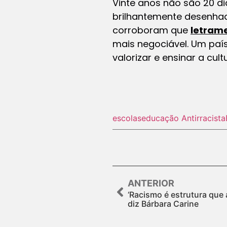
Vinte anos não são 20 di
brilhantemente desenhad
corroboram que
letrame
mais negociável. Um país
valorizar e ensinar a cult
escolas
educação Antirracista
ANTERIOR
‘Racismo é estrutura que 
diz Bárbara Carine