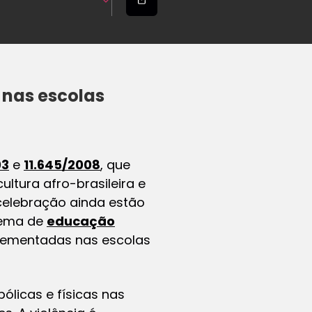
 nas escolas
03
e
11.645/2008
, que
ltura afro-brasileira e
 celebração ainda estão
tema de
educação
mplementadas nas escolas
licas e físicas nas