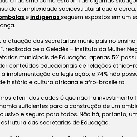
utiu o racismo como estopim de algumas situações
se da complexidade socioestrutural que a cerca,
lombolas
e
indígenas
seguem expostos em um es
ança.
3: a atuação das secretarias municipais no ensino 
”, realizada pelo Geledés – Instituto da Mulher Neg
ecretarias municipais de Educação, apenas 5% po
dar conteúdos educacionais de relações étnico-r
à implementação da legislação; e 74% não possu
e história e cultura africana e afro-brasileira.
mos aferir dos dados é que não há investimento fi
omia suficientes para a construção de um ambi
clusivo e seguro para todos. Não há, portanto, um
 estrutura das secretarias de Educação.