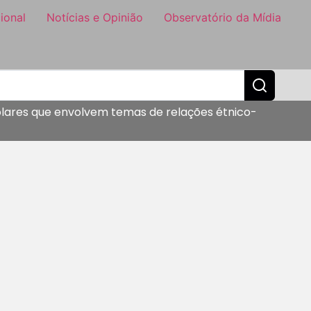
ional
Notícias e Opinião
Observatório da Mídia
colares que envolvem temas de relações étnico-