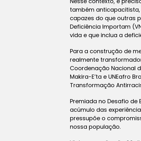
Nesse contexto, é precis
também anticapacitista,
capazes do que outras p
Deficiência Importam (V
vida e que inclua a defi
Para a construção de me
realmente transformador
Coordenação Nacional de
Makira-E’ta e UNEafro Br
Transformação Antirracis
Premiada no Desafio de E
acúmulo das experiência
pressupõe o compromisso
nossa população.