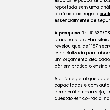
escolas, e pouco se disc
reportada sem uma análi
professores negros,
qui
essencialmente de segur
A
pesquisa
“Lei 10.639/0
africana e afro-brasileira
revelou que, de 1.187 s
especializada para abor
um orçamento dedicado 
pôr em prática o ensino d
A análise geral que pode
capacitados e com auton
democrático —ou seja, in
questão étnico-racial na