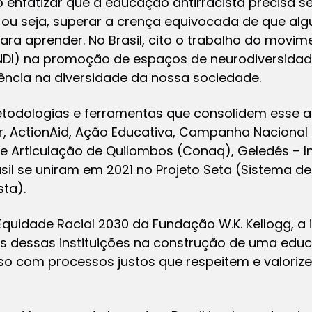
o enfatizar que a educação antirracista precisa se
 ou seja, superar a crença equivocada de que a
ara aprender. No Brasil, cito o trabalho do movi
NDI) na promoção de espaços de neurodiversidad
ciência na diversidade da nossa sociedade.
todologias e ferramentas que consolidem esse a
, ActionAid, Ação Educativa, Campanha Nacional p
 Articulação de Quilombos (Conaq), Geledés – Ins
asil se uniram em 2021 no Projeto Seta (Sistema 
ta).
quidade Racial 2030 da Fundação W.K. Kellogg, a i
s dessas instituições na construção de uma ed
 com processos justos que respeitem e valorize